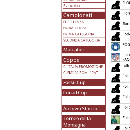
FLO
Svincolati
Flor
Campionati
ECCELLENZA
flor
PROMOZIONE
PRIMA CATEGORIA
Fod
SECONDA CATEGORIA
FOG
Marcatori
FOL
Coppe
FAO
folli
C. ITALIA PROMOZIONE
C. EMILIA ROM. I CAT
Foll
Fossil Cup
Foll
Conad Cup
Foll
Foll
Archivio Storico
Torneo della
Foll
Montagna
Foll