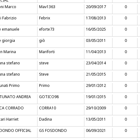
ICIAL
oni Marco
Mav1363
20/09/2017
0
i Fabrizio
Febrix
17/08/2013
0
e emanuele
eforte73
16/05/2025
0
e giorgia
giò
03/05/2011
0
in Marina
Mariforti
11/04/2013
0
una stefano
steve
23/04/2014
0
una stefano
Steve
21/05/2015
0
unati Primo
Primo
29/01/2012
0
TUNATO ANDREA
GOTICO98
19/01/2015
0
CA CORRADO
CORRA10
29/10/2009
0
ari Harriet
Dadina
13/05/2011
0
DONDO OFFICIAL
GS FOSDONDO
06/09/2021
0