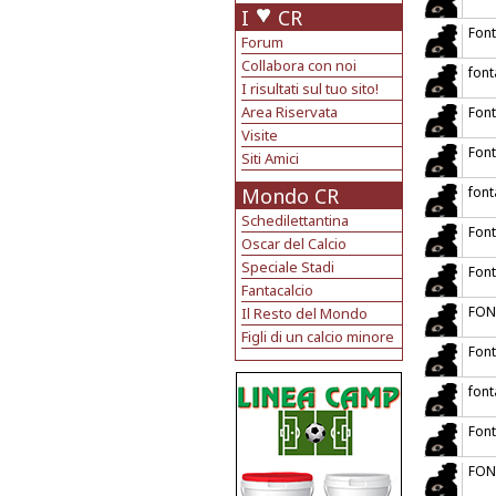
I
CR
Font
Forum
Collabora con noi
font
I risultati sul tuo sito!
Area Riservata
Fon
Visite
Fon
Siti Amici
Mondo CR
font
Schedilettantina
Font
Oscar del Calcio
Speciale Stadi
Font
Fantacalcio
FON
Il Resto del Mondo
Figli di un calcio minore
Fon
font
Font
FON