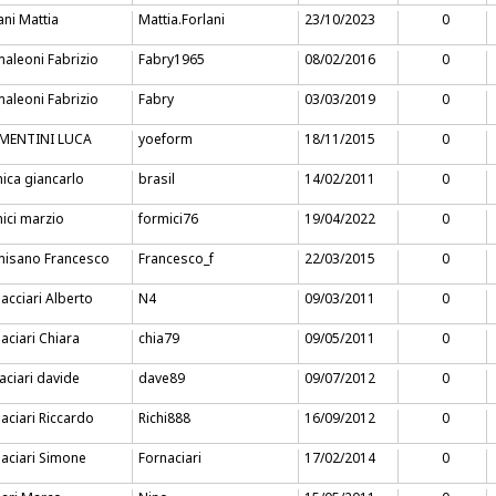
ani Mattia
Mattia.Forlani
23/10/2023
0
aleoni Fabrizio
Fabry1965
08/02/2016
0
aleoni Fabrizio
Fabry
03/03/2019
0
MENTINI LUCA
yoeform
18/11/2015
0
ica giancarlo
brasil
14/02/2011
0
ici marzio
formici76
19/04/2022
0
misano Francesco
Francesco_f
22/03/2015
0
acciari Alberto
N4
09/03/2011
0
aciari Chiara
chia79
09/05/2011
0
aciari davide
dave89
09/07/2012
0
aciari Riccardo
Richi888
16/09/2012
0
aciari Simone
Fornaciari
17/02/2014
0