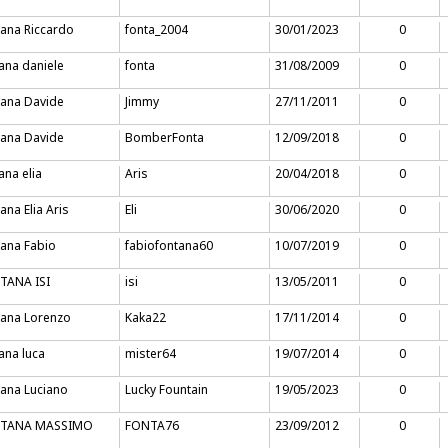
ana Riccardo
fonta_2004
30/01/2023
0
ana daniele
fonta
31/08/2009
0
tana Davide
Jimmy
27/11/2011
0
tana Davide
BomberFonta
12/09/2018
0
ana elia
Aris
20/04/2018
0
ana Elia Aris
Eli
30/06/2020
0
ana Fabio
fabiofontana60
10/07/2019
0
TANA ISI
isi
13/05/2011
0
tana Lorenzo
Kaka22
17/11/2014
0
ana luca
mister64
19/07/2014
0
ana Luciano
Lucky Fountain
19/05/2023
0
TANA MASSIMO
FONTA76
23/09/2012
0