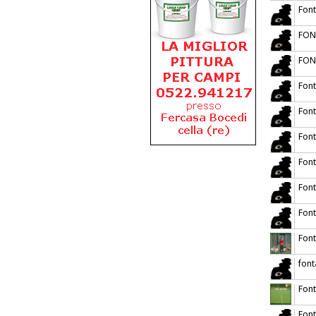
Font
FON
FON
Font
Fon
Font
Font
Font
Fon
Font
font
Font
Font