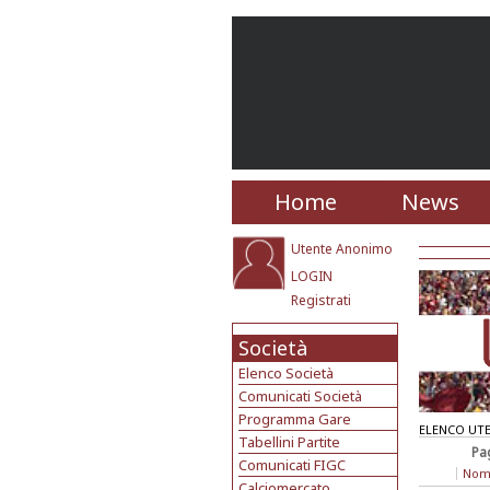
Home
News
Utente Anonimo
LOGIN
Registrati
Società
Elenco Società
Comunicati Società
Programma Gare
ELENCO UTE
Tabellini Partite
Pa
Comunicati FIGC
Nom
Calciomercato