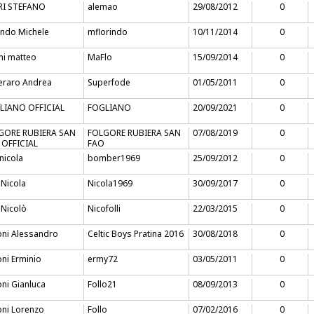
RI STEFANO
alemao
29/08/2012
0
indo Michele
mflorindo
10/11/2014
0
ini matteo
MaFlo
15/09/2014
0
eraro Andrea
Superfode
01/05/2011
0
LIANO OFFICIAL
FOGLIANO
20/09/2021
0
GORE RUBIERA SAN
FOLGORE RUBIERA SAN
07/08/2019
0
 OFFICIAL
FAO
 nicola
bomber1969
25/09/2012
0
i Nicola
Nicola1969
30/09/2017
0
i Nicolò
Nicofolli
22/03/2015
0
oni Alessandro
Celtic Boys Pratina 2016
30/08/2018
0
oni Erminio
ermy72
03/05/2011
0
oni Gianluca
Follo21
08/09/2013
0
oni Lorenzo
Follo
07/02/2016
0