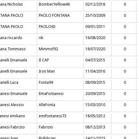
ana Nicholas
BomberYelllow46
02/12/2018
0
TANA PAOLO
PAOLO FONTANA
25/10/2009
0
TANA PAOLO
PAOLO65
09/01/2011
0
ana riccardo
rik
16/08/2020
0
tana Tommaso
Mimmof92
18/07/2020
0
anelli Emanuele
Il CAP
04/07/2015
0
anelli Emanuele
Iron Man
11/04/2016
0
anelli Luca
Fonta99
08/09/2015
0
tanesi Emanuele
EmaFontanesi
20/09/2015
0
anesi Alessio
AlleFonta
15/03/2010
0
anesi emiliano
emifontanesi73
18/05/2012
0
anesi Fabrizio
Fabrizio
08/12/2013
0
anesi Ivan
Bulldozer
24/11/2023
0