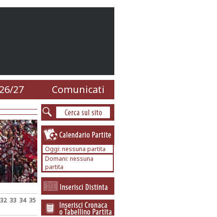
26/27
Comunicati
Oggi: nessuna partita
Domani: nessuna
partita
32
33
34
35