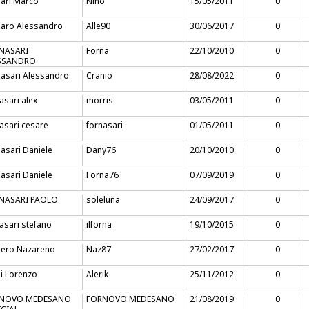
ari Marco
Nino
15/05/2011
0
naro Alessandro
Alle90
30/06/2017
0
NASARI
Forna
22/10/2010
0
SSANDRO
asari Alessandro
Cranio
28/08/2022
0
asari alex
morris
03/05/2011
0
asari cesare
fornasari
01/05/2011
0
asari Daniele
Dany76
20/10/2010
0
asari Daniele
Forna76
07/09/2019
0
NASARI PAOLO
soleluna
24/09/2017
0
asari stefano
ilforna
19/10/2015
0
nero Nazareno
Naz87
27/02/2017
0
i Lorenzo
Alerik
25/11/2012
0
NOVO MEDESANO
FORNOVO MEDESANO
21/08/2019
0