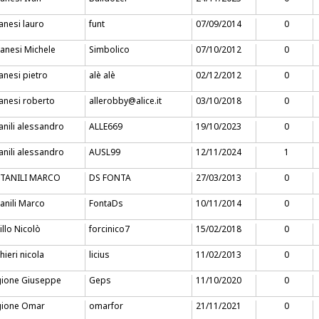
anesi lauro
funt
07/09/2014
0
anesi Michele
Simbolico
07/10/2012
0
anesi pietro
alè alè
02/12/2012
0
anesi roberto
allerobby@alice.it
03/10/2018
0
anili alessandro
ALLE669
19/10/2023
0
anili alessandro
AUSL99
12/11/2024
1
TANILI MARCO
DS FONTA
27/03/2013
0
anili Marco
FontaDs
10/11/2014
0
illo Nicolò
forcinico7
15/02/2018
0
hieri nicola
licius
11/02/2013
0
gione Giuseppe
Geps
11/10/2020
0
gione Omar
omarfor
21/11/2021
0