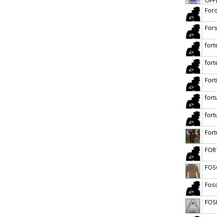
OFF
For
Fors
fort
fort
Fort
fort
fort
Fort
FOR
FOS
Fosc
FOS