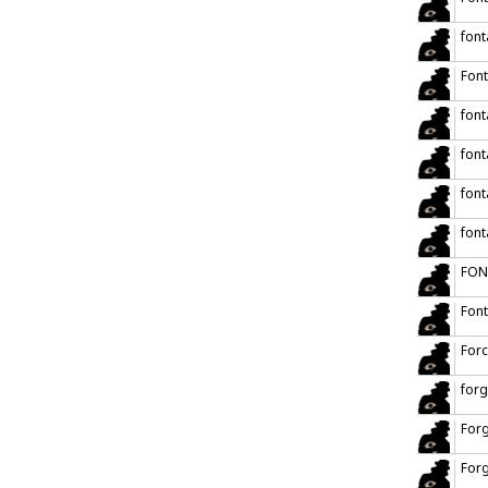
font
Font
font
font
font
font
FON
Font
Forc
forg
For
For