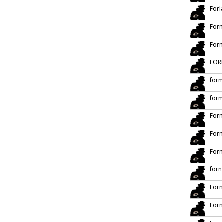
Forl
Form
Form
FOR
form
form
For
Forn
Forn
forn
Forn
Forn