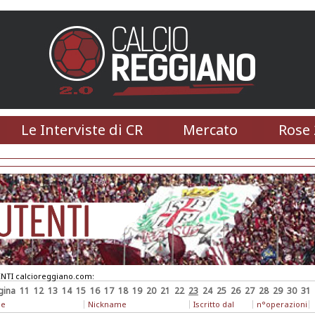
Le Interviste di CR
Mercato
Rose 
NTI calcioreggiano.com:
gina
11
12
13
14
15
16
17
18
19
20
21
22
23
24
25
26
27
28
29
30
31
e
Nickname
Iscritto dal
n°operazioni