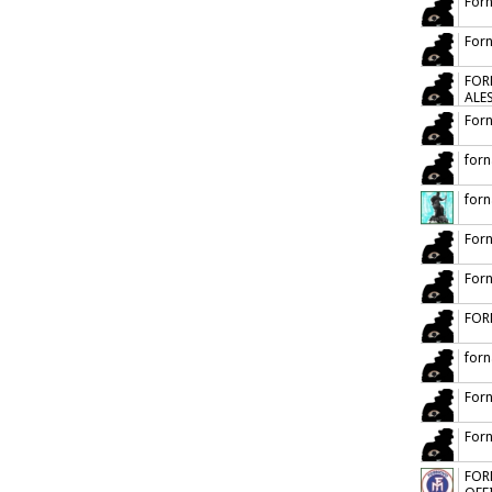
Forn
For
FOR
ALE
Forn
forn
forn
Forn
Forn
FOR
forn
For
Forn
FOR