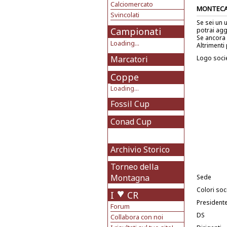
Calciomercato
MONTEC
Svincolati
Se sei un 
Campionati
potrai agg
Se ancora 
Loading...
Altrimenti 
Marcatori
Logo soci
Coppe
Loading...
Fossil Cup
Conad Cup
Archivio Storico
Torneo della
Montagna
Sede
Colori soci
I
CR
President
Forum
DS
Collabora con noi