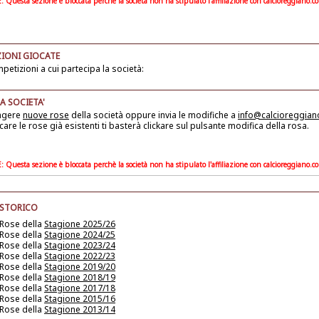
Questa sezione è bloccata perchè la società non ha stipulato l'affiliazione con calcioreggiano.c
IONI GIOCATE
petizioni a cui partecipa la società:
A SOCIETA'
ngere
nuove rose
della società
oppure invia le modifiche a
info@calcioreggia
care le rose già esistenti ti basterà clickare sul pulsante modifica della rosa.
Questa sezione è bloccata perchè la società non ha stipulato l'affiliazione con calcioreggiano.c
 STORICO
 Rose della
Stagione 2025/26
 Rose della
Stagione 2024/25
 Rose della
Stagione 2023/24
 Rose della
Stagione 2022/23
 Rose della
Stagione 2019/20
 Rose della
Stagione 2018/19
 Rose della
Stagione 2017/18
 Rose della
Stagione 2015/16
 Rose della
Stagione 2013/14