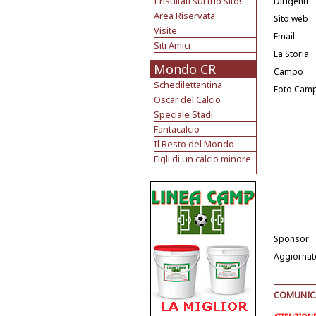
I risultati sul tuo sito!
Dirigenti
Area Riservata
Sito web
Visite
Email
Siti Amici
La Storia
Mondo CR
Campo
Schedilettantina
Foto Cam
Oscar del Calcio
Speciale Stadi
Fantacalcio
Il Resto del Mondo
Figli di un calcio minore
Sponsor
Aggiornat
COMUNICAT