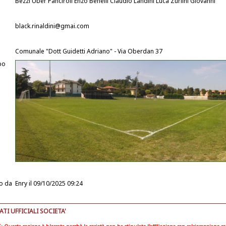
Bezzi Uber Panciroli Enzo Benelli Claudio Landini Luca Zurlini Giovanni
black.rinaldini@gmai.com
Comunale "Dott Guidetti Adriano" - Via Oberdan 37
po
o da
Enry
il 09/10/2025 09:24
I UFFICIALI SOCIETA'