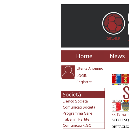
Home
News
Utente Anonimo
LOGIN
Registrati
Società
Elenco Società
Comunicati Società
Programma Gare
<< Torna i
Tabellini Partite
SCEGLI S
Comunicati FIGC
DETTAGLIO