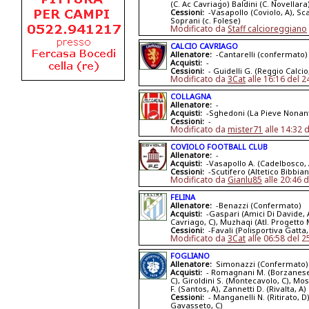
(C. Ac Cavriago) Baldini (C. Novellara
Cessioni:
-Vasapollo (Coviolo, A), Sca
Soprani (c. Folese)
Modificato da
Staff calcioreggiano
CALCIO CAVRIAGO
Allenatore:
-Cantarelli (confermato)
Acquisti:
-
Cessioni:
- Guidelli G. (Reggio Calcio
Modificato da
3Cat
alle 16:16 del 
COLLAGNA
Allenatore:
-
Acquisti:
-Sghedoni (La Pieve Nonant
Cessioni:
-
Modificato da
mister71
alle 14:32 
COVIOLO FOOTBALL CLUB
Allenatore:
-
Acquisti:
-Vasapollo A. (Cadelbosco, A
Cessioni:
-Scutifero (Altetico Bibbi
Modificato da
Gianlu85
alle 20:46 
FELINA
Allenatore:
-Benazzi (Confermato)
Acquisti:
-Gaspari (Amici Di Davide, A)
Cavriago, C), Muzhaqi (Atl. Progetto
Cessioni:
-Favali (Polisportiva Gatta,
Modificato da
3Cat
alle 06:58 del 
FOGLIANO
Allenatore:
Simonazzi (Confermato)
Acquisti:
- Romagnani M. (Borzanese, 
C), Giroldini S. (Montecavolo, C), Mos
F. (Santos, A), Zannetti D. (Rivalta, A)
Cessioni:
- Manganelli N. (Ritirato, D)
Gavasseto, C)