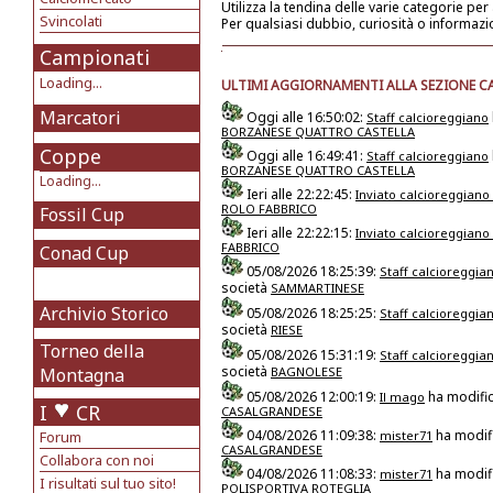
Utilizza la tendina delle varie categorie per
Svincolati
Per qualsiasi dubbio, curiosità o informazi
Campionati
Loading...
ULTIMI AGGIORNAMENTI ALLA SEZIONE C
Marcatori
Oggi alle 16:50:02:
Staff calcioreggiano
BORZANESE QUATTRO CASTELLA
Coppe
Oggi alle 16:49:41:
Staff calcioreggiano
BORZANESE QUATTRO CASTELLA
Loading...
Ieri alle 22:22:45:
Inviato calcioreggiano
ROLO FABBRICO
Fossil Cup
Ieri alle 22:22:15:
Inviato calcioreggiano
FABBRICO
Conad Cup
05/08/2026 18:25:39:
Staff calcioreggia
società
SAMMARTINESE
Archivio Storico
05/08/2026 18:25:25:
Staff calcioreggia
società
RIESE
Torneo della
05/08/2026 15:31:19:
Staff calcioreggia
società
Montagna
BAGNOLESE
05/08/2026 12:00:19:
ha modific
Il mago
I
CR
CASALGRANDESE
04/08/2026 11:09:38:
ha modifi
Forum
mister71
CASALGRANDESE
Collabora con noi
04/08/2026 11:08:33:
ha modifi
mister71
I risultati sul tuo sito!
POLISPORTIVA ROTEGLIA