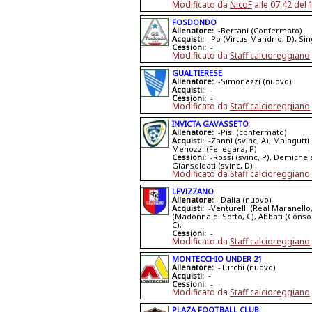
Modificato da
NicoF
alle 07:42 del
FOSDONDO
Allenatore:
-Bertani (Confermato)
Acquisti:
-Po (Virtus Mandrio, D), Sin
Cessioni:
-
Modificato da
Staff calcioreggiano
GUALTIERESE
Allenatore:
-Simonazzi (nuovo)
Acquisti:
-
Cessioni:
-
Modificato da
Staff calcioreggiano
INVICTA GAVASSETO
Allenatore:
-Pisi (confermato)
Acquisti:
-Zanni (svinc, A), Malagutti 
Menozzi (Fellegara, P)
Cessioni:
-Rossi (svinc, P), Demichele
Giansoldati (svinc, D)
Modificato da
Staff calcioreggiano
LEVIZZANO
Allenatore:
-Dalia (nuovo)
Acquisti:
-Venturelli (Real Maranello
(Madonna di Sotto, C), Abbati (Consol
C),
Cessioni:
-
Modificato da
Staff calcioreggiano
MONTECCHIO UNDER 21
Allenatore:
-Turchi (nuovo)
Acquisti:
-
Cessioni:
-
Modificato da
Staff calcioreggiano
PLAZA FOOTBALL CLUB