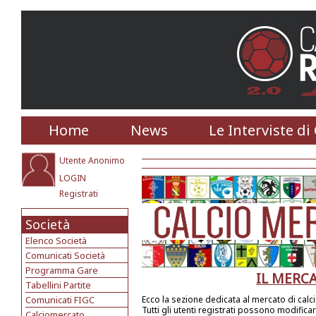
Home
News
Le Interviste di
Utente Anonimo
LOGIN
Registrati
Società
Elenco Società
Comunicati Società
Programma Gare
IL MERC
Tabellini Partite
Comunicati FIGC
Ecco la sezione dedicata al mercato di calc
Tutti gli utenti registrati possono modifica
Calciomercato