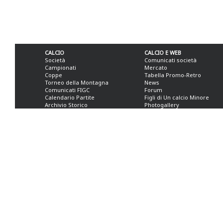
CALCIO
CALCIO E WEB
Società
Comunicati società
Campionati
Mercato
Coppe
Tabella Promo-Retro
Torneo della Montagna
News
Comunicati FIGC
Forum
Calendario Partite
Figli di Un calcio Minore
Archivio Storico
Photogallery