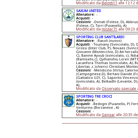
Modificato da
Belotti11
alle 12:12 
SAXUM UNITED
Allenatore:
-
Acquisti:
-
Cessioni:
-Donati (Folese, D), Abbrus
(Folese, C), Torri (Puianello, A)
Modificato da
mister71
alle 09:23 
SPORTING CLUB SANT'ILARIO
Allenatore:
-Rasoli (nuovo)
Acquisti:
-Toumany (Svincolato, D), Dia
Grossi (Inter Club, P), Novaes (Svinco
Giovanni (Montecchio, D) Ait herzall
C), Banine Ayoub (svincolato, c), N
(Ramiseto,c), Qylhanxhiu Loren (MT196
Lacanfora Thomas (svincolato, A), 
Libertas ,c )chierici Christian( Monte
Cessioni:
-Mendicino (Virtus Calerno
(Campeginese,D), Bertani Davide (Fc7
(Gattatico U21, C), Saporito Vincenzo
(svincolato, A), Belkadhi (Levante, D),
A),
Modificato da
Osservato speciale
SPORTING TRE CROCI
Allenatore:
-
Acquisti:
-Bedogni (Puianello, P) Ferr
Venturino (Borzanese , A)
Cessioni:
-
Modificato da
Gengar
alle 20:35 d