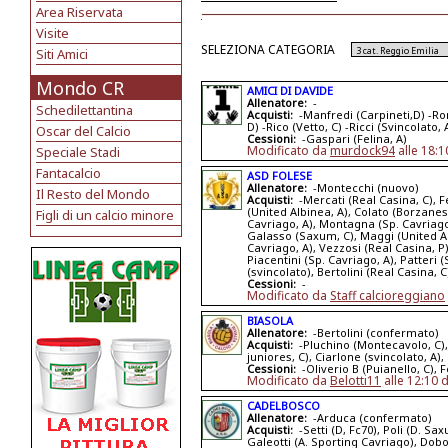
Area Riservata
Visite
SELEZIONA CATEGORIA
Siti Amici
Mondo CR
AMICI DI DAVIDE
Allenatore:
-
Schedilettantina
Acquisti:
-Manfredi (Carpineti,D) -Rom
D) -Rico (Vetto, C) -Ricci (Svincolato, 
Oscar del Calcio
Cessioni:
-Gaspari (Felina, A)
Modificato da
murdock94
alle 18:1
Speciale Stadi
Fantacalcio
ASD FOLESE
Allenatore:
-Montecchi (nuovo)
Il Resto del Mondo
Acquisti:
-Mercati (Real Casina, C), Fe
(United Albinea, A), Colato (Borzanes
Figli di un calcio minore
Cavriago, A), Montagna (Sp. Cavriago,
Galasso (Saxum, C), Maggi (United A
Cavriago, A), Vezzosi (Real Casina, P)
Piacentini (Sp. Cavriago, A), Patteri (
(svincolato), Bertolini (Real Casina, C
Cessioni:
-
Modificato da
Staff calcioreggiano
BIASOLA
Allenatore:
-Bertolini (confermato)
Acquisti:
-Pluchino (Montecavolo, C), 
juniores, C), Ciarlone (svincolato, A)
Cessioni:
-Oliverio B (Puianello, C), F
Modificato da
Belotti11
alle 12:10 
CADELBOSCO
Allenatore:
-Arduca (confermato)
Acquisti:
-Setti (D, Fc70), Poli (D. S
Galeotti (A. Sporting Cavriago), Do