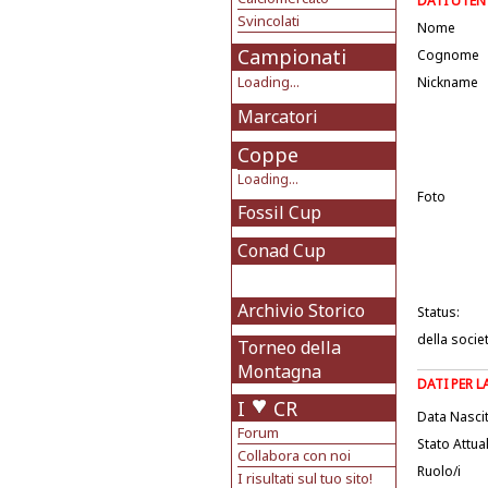
DATI UTEN
Svincolati
Nome
Campionati
Cognome
Loading...
Nickname
Marcatori
Coppe
Loading...
Foto
Fossil Cup
Conad Cup
Archivio Storico
Status:
della socie
Torneo della
Montagna
DATI PER 
I
CR
Data Nasci
Forum
Stato Attua
Collabora con noi
Ruolo/i
I risultati sul tuo sito!