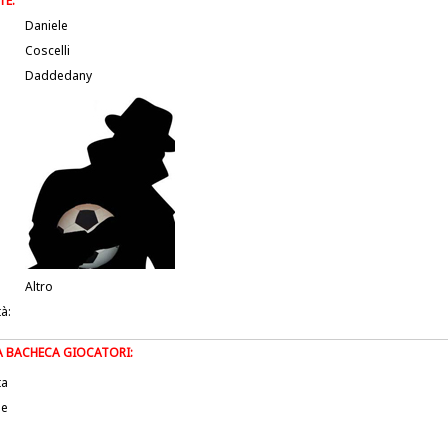
TE:
Daniele
Coscelli
Daddedany
Altro
tà:
LA BACHECA GIOCATORI:
ta
le