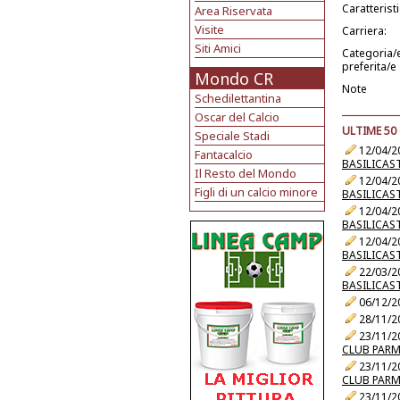
Caratterist
Area Riservata
Visite
Carriera:
Siti Amici
Categoria/
preferita/e
Mondo CR
Note
Schedilettantina
Oscar del Calcio
ULTIME 50
Speciale Stadi
12/04/2
Fantacalcio
BASILICAS
Il Resto del Mondo
12/04/2
Figli di un calcio minore
BASILICAS
12/04/2
BASILICAS
12/04/2
BASILICAS
22/03/2
BASILICAS
06/12/2
28/11/2
23/11/2
CLUB PAR
23/11/2
CLUB PAR
23/11/2