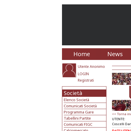
Home
News
Utente Anonimo
LOGIN
Registrati
Società
Elenco Società
Comunicati Società
Programma Gare
<< Torna in
Tabellini Partite
UTENTE:
Comunicati FIGC
Coscelli Da
Calciomercato