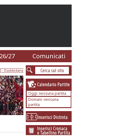
26/27
Comunicati
I
- Daddedany
Oggi: nessuna partita
Domani: nessuna
partita