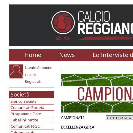
Home
News
Le Interviste 
Utente Anonimo
LOGIN
Registrati
Società
Elenco Società
Comunicati Società
Programma Gare
CAMPIONATI
Tabellini Partite
Comunicati FIGC
ECCELLENZA GIR.A
Calciomercato