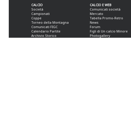
CALCIO
CALCIO E WEB
Società
Comunicati società
Campionati
Mercato
Coppe
Tabella Promo-Retro
Torneo della Montagna
News
Comunicati FIGC
Forum
Calendario Partite
Figli di Un calcio Minore
Archivio Storico
Photogallery