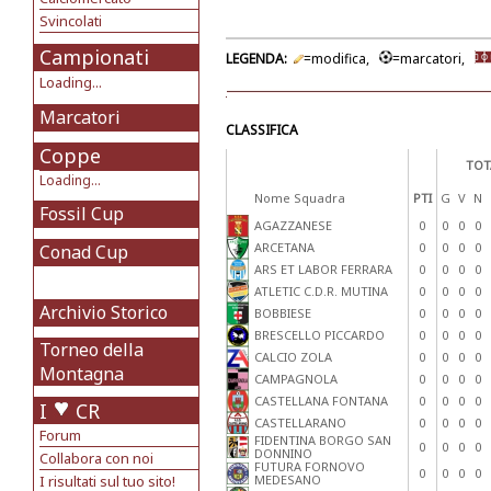
Svincolati
Campionati
LEGENDA:
=modifica,
=marcatori,
Loading...
Marcatori
CLASSIFICA
Coppe
TOT
Loading...
Nome Squadra
PTI
G
V
N
Fossil Cup
AGAZZANESE
0
0
0
0
ARCETANA
0
0
0
0
Conad Cup
ARS ET LABOR FERRARA
0
0
0
0
ATLETIC C.D.R. MUTINA
0
0
0
0
Archivio Storico
BOBBIESE
0
0
0
0
BRESCELLO PICCARDO
0
0
0
0
Torneo della
CALCIO ZOLA
0
0
0
0
Montagna
CAMPAGNOLA
0
0
0
0
CASTELLANA FONTANA
0
0
0
0
I
CR
CASTELLARANO
0
0
0
0
Forum
FIDENTINA BORGO SAN
0
0
0
0
DONNINO
Collabora con noi
FUTURA FORNOVO
0
0
0
0
I risultati sul tuo sito!
MEDESANO