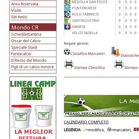
MEDOLLA SAN FELICE
0
0
0
0
Area Riservata
PONTENURESE
0
0
0
0
Visite
ROLO FABBRICO
0
0
0
0
Siti Amici
SANT'AGOSTINO
0
0
0
0
Mondo CR
VIANESE
0
0
0
0
VIS CITTADELLA
0
0
0
0
Schedilettantina
Oscar del Calcio
Regole girone:
Speciale Stadi
Fantacalcio
Classifica Marcatori
Statistiche
Il Resto del Mondo
Figli di un calcio minore
Stampa Classifica
Stampa 
CALENDARIO COMPLETO
LEGENDA:
=modifica,
=marcatori,