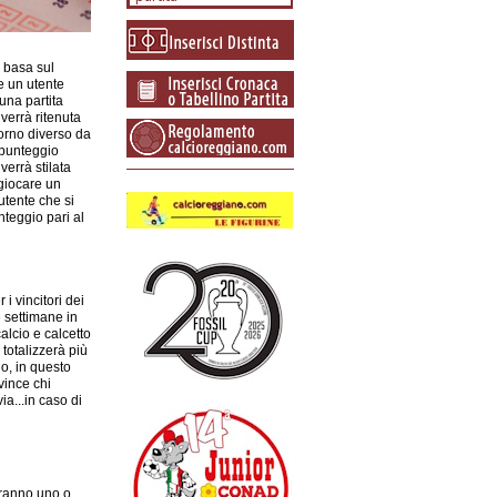
 basa sul
re un utente
una partita
verrà ritenuta
iorno diverso da
l punteggio
errà stilata
 giocare un
utente che si
nteggio pari al
i vincitori dei
e settimane in
alcio e calcetto
totalizzerà più
o, in questo
vince chi
ia...in caso di
saranno uno o