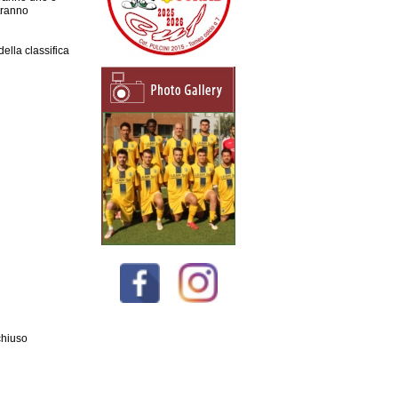
tranno
della classifica
chiuso