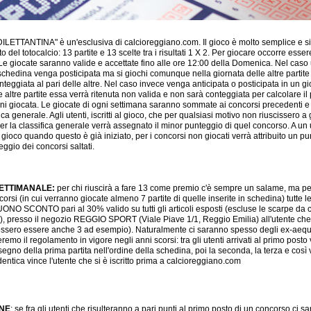
LETTANTINA" è un'esclusiva di calcioreggiano.com. Il gioco è molto semplice e si
 del totocalcio: 13 partite e 13 scelte tra i risultati 1 X 2. Per giocare occorre esse
 Le giocate saranno valide e accettate fino alle ore 12:00 della Domenica. Nel caso 
 schedina venga posticipata ma si giochi comunque nella giornata delle altre partite 
nteggiata al pari delle altre. Nel caso invece venga anticipata o posticipata in un g
e altre partite essa verrà ritenuta non valida e non sarà conteggiata per calcolare i
gni giocata. Le giocate di ogni settimana saranno sommate ai concorsi precedenti e v
ica generale. Agli utenti, iscritti al gioco, che per qualsiasi motivo non riuscissero a
r la classifica generale verrà assegnato il minor punteggio di quel concorso. A un 
l gioco quando questo è già iniziato, per i concorsi non giocati verrà attribuito un pu
ggio dei concorsi saltati.
ETTIMANALE:
per chi riuscirà a fare 13 come premio c'è sempre un salame, ma per 
corsi (in cui verranno giocate almeno 7 partite di quelle inserite in schedina) tutte l
ONO SCONTO pari al 30% valido su tutti gli articoli esposti (escluse le scarpe da c
), presso il negozio REGGIO SPORT (Viale Piave 1/1, Reggio Emilia) all'utente che 
essero essere anche 3 ad esempio). Naturalmente ci saranno spesso degli ex-aequ
remo il regolamento in vigore negli anni scorsi: tra gli utenti arrivati al primo posto 
segno della prima partita nell'ordine della schedina, poi la seconda, la terza e così v
entica vince l'utente che si è iscritto prima a calcioreggiano.com
NE
: se fra gli utenti che risulteranno a pari punti al primo posto di un concorso ci 