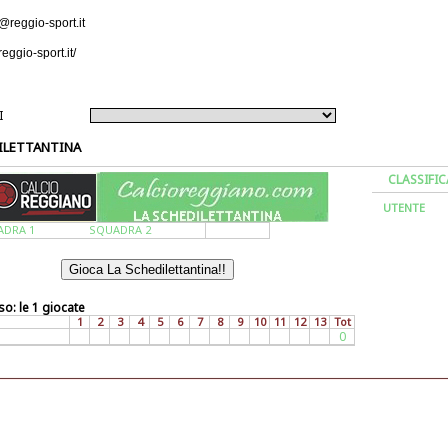
o@reggio-sport.it
reggio-sport.it/
I
ILETTANTINA
CLASSIFIC
UTENTE
ADRA 1
SQUADRA 2
o: le 1 giocate
1
2
3
4
5
6
7
8
9
10
11
12
13
Tot
0