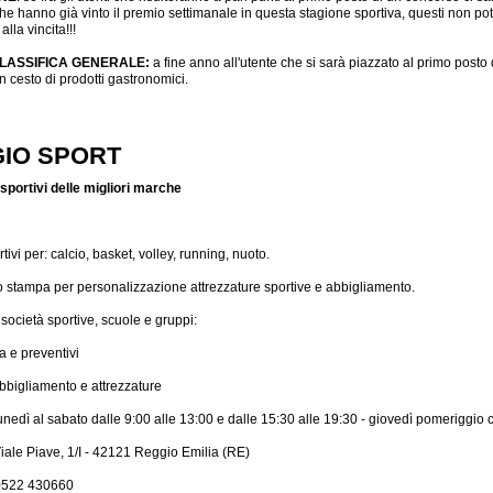
che hanno già vinto il premio settimanale in questa stagione sportiva, questi non po
lla vincita!!!
LASSIFICA GENERALE:
a fine anno all'utente che si sarà piazzato al primo posto 
 cesto di prodotti gastronomici.
IO SPORT
i sportivi delle migliori marche
rtivi per: calcio, basket, volley, running, nuoto.
o stampa per personalizzazione attrezzature sportive e abbigliamento.
 società sportive, scuole e gruppi:
 e preventivi
bbigliamento e attrezzature
lunedì al sabato dalle 9:00 alle 13:00 e dalle 15:30 alle 19:30 - giovedì pomeriggio 
Viale Piave, 1/I - 42121 Reggio Emilia (RE)
 0522 430660