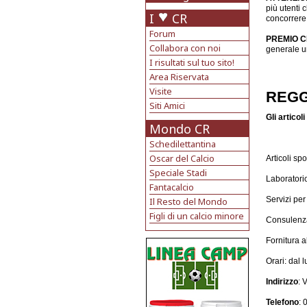
più utenti 
I
CR
concorrere a
Forum
PREMIO C
Collabora con noi
generale un
I risultati sul tuo sito!
Area Riservata
Visite
REGG
Siti Amici
Gli articol
Mondo CR
Schedilettantina
Oscar del Calcio
Articoli spo
Speciale Stadi
Laboratori
Fantacalcio
Servizi per
Il Resto del Mondo
Figli di un calcio minore
Consulenza
Fornitura a
Orari: dal 
Indirizzo
: 
Telefono
: