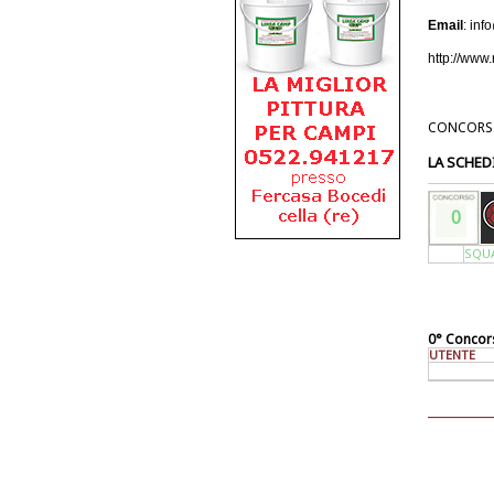
Email
: inf
http://www.
CONCORS
LA SCHED
0
SQU
0° Concors
UTENTE