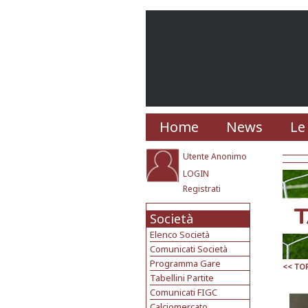
Home
News
Le
Utente Anonimo
LOGIN
Registrati
Società
Elenco Società
Comunicati Società
Programma Gare
<< TO
Tabellini Partite
Comunicati FIGC
Calciomercato