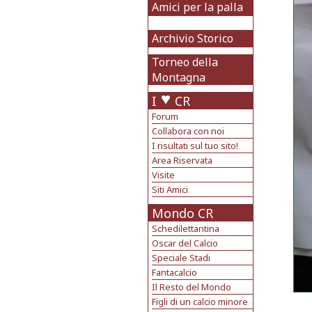
Amici per la palla
Archivio Storico
Torneo della
Montagna
I
CR
Forum
Collabora con noi
I risultati sul tuo sito!
Area Riservata
Visite
Siti Amici
Mondo CR
Schedilettantina
Oscar del Calcio
Speciale Stadi
Fantacalcio
Il Resto del Mondo
Figli di un calcio minore