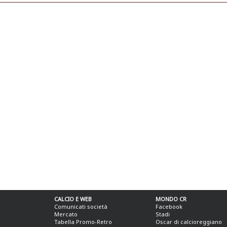
CALCIO E WEB
MONDO CR
Comunicati società
Facebook
Mercato
Stadi
Tabella Promo-Retro
Oscar di calcioreggiano