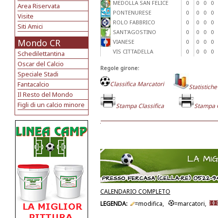
MEDOLLA SAN FELICE
0
0
0
0
Area Riservata
PONTENURESE
0
0
0
0
Visite
ROLO FABBRICO
0
0
0
0
Siti Amici
SANT'AGOSTINO
0
0
0
0
Mondo CR
VIANESE
0
0
0
0
VIS CITTADELLA
0
0
0
0
Schedilettantina
Oscar del Calcio
Regole girone:
Speciale Stadi
Fantacalcio
Classifica Marcatori
Statistiche
Il Resto del Mondo
Figli di un calcio minore
Stampa Classifica
Stampa 
CALENDARIO COMPLETO
LEGENDA:
=modifica,
=marcatori,