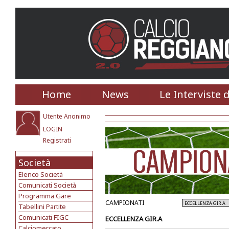
Home
News
Le Interviste 
Utente Anonimo
LOGIN
Registrati
Società
Elenco Società
Comunicati Società
Programma Gare
CAMPIONATI
Tabellini Partite
Comunicati FIGC
ECCELLENZA GIR.A
Calciomercato