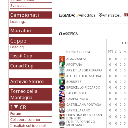
Svincolati
Campionati
LEGENDA:
=modifica,
=marcatori,
Loading...
Marcatori
CLASSIFICA
Coppe
TOT
Loading...
Nome Squadra
PTI
G
V
N
Fossil Cup
AGAZZANESE
0
0
0
0
ARCETANA
0
0
0
0
Conad Cup
ARS ET LABOR FERRARA
0
0
0
0
ATLETIC C.D.R. MUTINA
0
0
0
0
Archivio Storico
BOBBIESE
0
0
0
0
BRESCELLO PICCARDO
0
0
0
0
Torneo della
CALCIO ZOLA
0
0
0
0
Montagna
CAMPAGNOLA
0
0
0
0
CASTELLANA FONTANA
0
0
0
0
I
CR
CASTELLARANO
0
0
0
0
Forum
FIDENTINA BORGO SAN
0
0
0
0
DONNINO
Collabora con noi
FUTURA FORNOVO
0
0
0
0
I risultati sul tuo sito!
MEDESANO