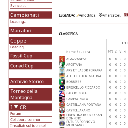
Svincolati
Campionati
LEGENDA:
=modifica,
=marcatori,
Loading...
Marcatori
CLASSIFICA
Coppe
TOT
Loading...
Nome Squadra
PTI
G
V
N
Fossil Cup
AGAZZANESE
0
0
0
0
ARCETANA
0
0
0
0
Conad Cup
ARS ET LABOR FERRARA
0
0
0
0
ATLETIC C.D.R. MUTINA
0
0
0
0
Archivio Storico
BOBBIESE
0
0
0
0
BRESCELLO PICCARDO
0
0
0
0
Torneo della
CALCIO ZOLA
0
0
0
0
Montagna
CAMPAGNOLA
0
0
0
0
CASTELLANA FONTANA
0
0
0
0
I
CR
CASTELLARANO
0
0
0
0
Forum
FIDENTINA BORGO SAN
0
0
0
0
DONNINO
Collabora con noi
FUTURA FORNOVO
0
0
0
0
I risultati sul tuo sito!
MEDESANO