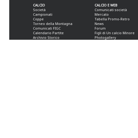
CALCIO
CALCIO E WEB
Società
Comunicati società
Campionati
Mercato
Coppe
Tabella Promo-Retro
Torneo della Montagna
News
Comunicati FIGC
Forum
Calendario Partite
Figli di Un calcio Minore
Archivio Storico
Photogallery