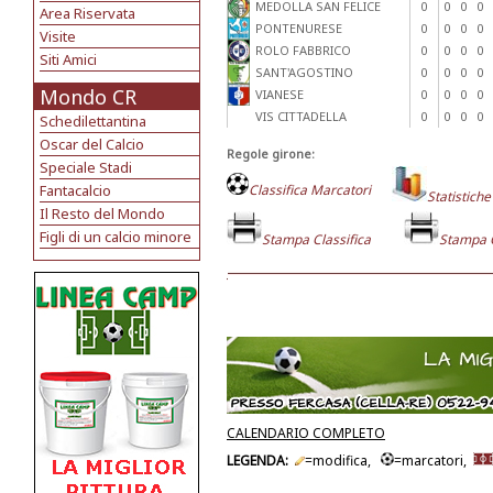
MEDOLLA SAN FELICE
0
0
0
0
Area Riservata
PONTENURESE
0
0
0
0
Visite
ROLO FABBRICO
0
0
0
0
Siti Amici
SANT'AGOSTINO
0
0
0
0
Mondo CR
VIANESE
0
0
0
0
VIS CITTADELLA
0
0
0
0
Schedilettantina
Oscar del Calcio
Regole girone:
Speciale Stadi
Fantacalcio
Classifica Marcatori
Statistiche
Il Resto del Mondo
Figli di un calcio minore
Stampa Classifica
Stampa 
CALENDARIO COMPLETO
LEGENDA:
=modifica,
=marcatori,