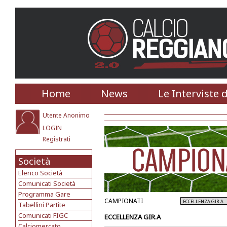
Home
News
Le Interviste 
Utente Anonimo
LOGIN
Registrati
Società
Elenco Società
Comunicati Società
Programma Gare
CAMPIONATI
Tabellini Partite
Comunicati FIGC
ECCELLENZA GIR.A
Calciomercato