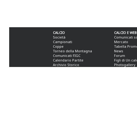
CALCIO
CALCIO E WEB
Società
Comunicati s
Campionati
Mercato
Coppe
Tabella Prom
Torneo della Montagna
News
Comunicati FIGC
Forum
Calendario Partite
Figli di Un ca
Archivio Storico
Photogallery