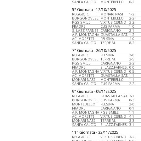
SANFA CALCIO
MONTEBELLO
6-2
5° Giornata - 12/10/2025
REGGIO C.
MONARI NASI
1-2
BORGONOVESE
MONTEBELLO
2-2
PGS SMILE
VIRTUS CIBENO
3-2
FRAORE
CUS PARMA
1-0
S. LAZZ.FARNES.
CARIGNANO
2-1
A.P. MONTAGNA
GUASTALLA SAT.
1-2
AC. MORETTI
FELSINA
4-0
SANFA CALCIO
TERRE M.
8-2
7° Giornata - 26/10/2025
REGGIO C.
FELSINA
3-0
BORGONOVESE
TERRE M.
2-5
PGS SMILE
CARIGNANO
2-2
FRAORE
S. LAZZ.FARNES.
0-0
A.P. MONTAGNA
VIRTUS CIBENO
0-5
AC. MORETTI
GUASTALLA SAT.
1-1
MONARI NASI
MONTEBELLO
1-1
SANFA CALCIO
CUS PARMA
2-2
9° Giornata - 09/11/2025
REGGIO C.
GUASTALLA SAT.
3-1
BORGONOVESE
CUS PARMA
0-3
MONTEBELLO
FELSINA
3-0
FRAORE
CARIGNANO
0-1
A.P. MONTAGNA
PGS SMILE
1-1
AC. MORETTI
VIRTUS CIBENO
4-1
MONARI NASI
TERRE M.
3-3
SANFA CALCIO
S. LAZZ.FARNES.
3-1
11° Giornata - 23/11/2025
REGGIO C.
VIRTUS CIBENO
3-2
BORGONOVESE
S. LAZZ.FARNES.
0-0