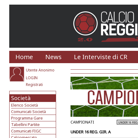
Home
News
Le Interviste di CR
Utente Anonimo
LOGIN
Registrati
Società
Elenco Società
Comunicati Società
Programma Gare
CAMPIONATI
Tabellini Partite
Comunicati FIGC
UNDER 16 REG. GIR. A
Calciomercato