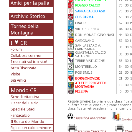
Amici per la palla
REGGIO CALCIO
70
30
2
SANFA CALCIO ASD
70
30
2
Archivio Storico
CUS PARMA
65
30
2
FRAORE
62
30
1
Torneo della
VIRTUS CIBENO
44
30
1
Montagna
DON MONARI GINO NASI
44
30
1
CARIGNANO
37
30
1
I
CR
SAN LAZZARO A.
36
30
9
Forum
FARNESIANA
GUASTALLA CALCIO
36
30
1
Collabora con noi
SATURNO
TERRE MATILDICHE
36
30
1
I risultati sul tuo sito!
MONTEBELLO
34
30
9
Area Riservata
PGS SMILE
29
30
8
Visite
BORGONOVESE
21
30
5
Siti Amici
ATLETIC PROGETTO
19
30
5
MONTAGNA
Mondo CR
FELSINA
5
30
1
Schedilettantina
Regole girone:
Le prime due classificate
Oscar del Calcio
quattro posti di ciascun girone saranno
classificate retrocederanno nel campio
Speciale Stadi
Fantacalcio
Classifica Marcatori
Statis
Il Resto del Mondo
Figli di un calcio minore
Stampa Classifica
Stam