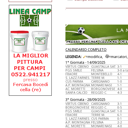
CALENDARIO COMPLETO
LEGENDA:
=modifica,
=marcatori
1° Giornata - 14/09/2025
VIRTUS CIBENO
GUASTALLA SAT.
3-1
PGS SMILE
FELSINA
3-0 a t
FRAORE
MONTEBELLO
4-1
S. LAZZ.FARNES.
TERRE M.
1-1
CUS PARMA
CARIGNANO
1-0
A.P. MONTAGNA
MONARI NASI
1-1
AC. MORETTI
BORGONOVESE
4-0
SANFA CALCIO
REGGIO C.
4-3
3° Giornata - 28/09/2025
VIRTUS CIBENO
CARIGNANO
3-1
BORGONOVESE
REGGIO C.
0-5
PGS SMILE
GUASTALLA SAT.
1-0
FRAORE
TERRE M.
6-1
S. LAZZ.FARNES.
CUS PARMA
0-1
A.P. MONTAGNA
FELSINA
2-2
AC. MORETTI
MONARI NASI
4-0