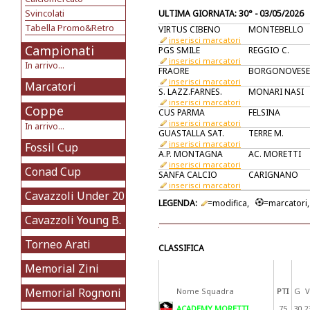
Svincolati
ULTIMA GIORNATA: 30° - 03/05/2026
Tabella Promo&Retro
VIRTUS CIBENO
MONTEBELLO
inserisci marcatori
Campionati
PGS SMILE
REGGIO C.
inserisci marcatori
In arrivo...
FRAORE
BORGONOVESE
inserisci marcatori
Marcatori
S. LAZZ.FARNES.
MONARI NASI
inserisci marcatori
Coppe
CUS PARMA
FELSINA
inserisci marcatori
In arrivo...
GUASTALLA SAT.
TERRE M.
inserisci marcatori
Fossil Cup
A.P. MONTAGNA
AC. MORETTI
inserisci marcatori
Conad Cup
SANFA CALCIO
CARIGNANO
inserisci marcatori
Cavazzoli Under 20
LEGENDA:
=modifica,
=marcator
Cavazzoli Young B.
Torneo Arati
CLASSIFICA
Memorial Zini
Memorial Rognoni
Nome Squadra
PTI
G
V
ACADEMY MORETTI
75
30
2