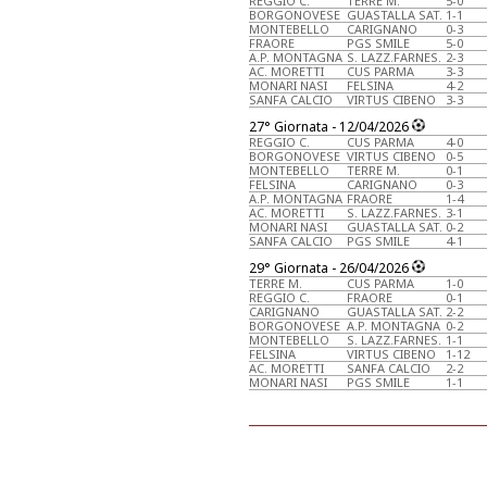
REGGIO C.
TERRE M.
5-0
BORGONOVESE
GUASTALLA SAT.
1-1
MONTEBELLO
CARIGNANO
0-3
FRAORE
PGS SMILE
5-0
A.P. MONTAGNA
S. LAZZ.FARNES.
2-3
AC. MORETTI
CUS PARMA
3-3
MONARI NASI
FELSINA
4-2
SANFA CALCIO
VIRTUS CIBENO
3-3
27° Giornata - 12/04/2026
REGGIO C.
CUS PARMA
4-0
BORGONOVESE
VIRTUS CIBENO
0-5
MONTEBELLO
TERRE M.
0-1
FELSINA
CARIGNANO
0-3
A.P. MONTAGNA
FRAORE
1-4
AC. MORETTI
S. LAZZ.FARNES.
3-1
MONARI NASI
GUASTALLA SAT.
0-2
SANFA CALCIO
PGS SMILE
4-1
29° Giornata - 26/04/2026
TERRE M.
CUS PARMA
1-0
REGGIO C.
FRAORE
0-1
CARIGNANO
GUASTALLA SAT.
2-2
BORGONOVESE
A.P. MONTAGNA
0-2
MONTEBELLO
S. LAZZ.FARNES.
1-1
FELSINA
VIRTUS CIBENO
1-12
AC. MORETTI
SANFA CALCIO
2-2
MONARI NASI
PGS SMILE
1-1