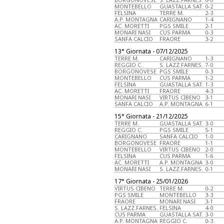
MONTEBELLO
GUASTALLA SAT.
0-2
FELSINA
TERRE M.
2-3
A.P. MONTAGNA
CARIGNANO
1-4
AC. MORETTI
PGS SMILE
2-1
MONARI NASI
CUS PARMA
0-3
SANFA CALCIO
FRAORE
3-2
13° Giornata - 07/12/2025
TERRE M.
CARIGNANO
1-3
REGGIO C.
S. LAZZ.FARNES.
7-0
BORGONOVESE
PGS SMILE
0-3
MONTEBELLO
CUS PARMA
1-2
FELSINA
GUASTALLA SAT.
1-3
AC. MORETTI
FRAORE
4-3
MONARI NASI
VIRTUS CIBENO
3-1
SANFA CALCIO
A.P. MONTAGNA
6-1
15° Giornata - 21/12/2025
TERRE M.
GUASTALLA SAT.
3-0
REGGIO C.
PGS SMILE
5-1
CARIGNANO
SANFA CALCIO
1-0
BORGONOVESE
FRAORE
1-1
MONTEBELLO
VIRTUS CIBENO
2-0
FELSINA
CUS PARMA
1-6
AC. MORETTI
A.P. MONTAGNA
3-0
MONARI NASI
S. LAZZ.FARNES.
0-1
17° Giornata - 25/01/2026
VIRTUS CIBENO
TERRE M.
0-2
PGS SMILE
MONTEBELLO
3-3
FRAORE
MONARI NASI
3-1
S. LAZZ.FARNES.
FELSINA
4-0
CUS PARMA
GUASTALLA SAT.
3-0
A.P. MONTAGNA
REGGIO C.
0-3