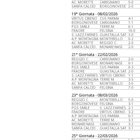
AC. MORETTI
CARIGNANO
5-0
SANFA CALCIO
BORGONOVESE
2-0
19° Giornata - 08/02/2026
VIRTUS CIBENO
CUS PARMA
4-1
BORGONOVESE
CARIGNANO
1-1
PGS SMILE
TERRE M.
6-1
FRAORE
FELSINA
10-0
S. LAZZ.FARNES.
GUASTALLA SAT.
3-0
A.P. MONTAGNA
MONTEBELLO
0-2
AC. MORETTI
REGGIO C.
2-0
SANFA CALCIO
MONARI NASI
2-0
21° Giornata - 22/02/2026
REGGIO C.
CARIGNANO
2-0
BORGONOVESE
MONARI NASI
0-1
PGS SMILE
CUS PARMA
0-3
FRAORE
GUASTALLA SAT.
2-0
S. LAZZ.FARNES.
VIRTUS CIBENO
1-1
A.P. MONTAGNA
TERRE M.
3-5
AC. MORETTI
MONTEBELLO
3-0
SANFA CALCIO
FELSINA
7-0
23° Giornata - 08/03/2026
REGGIO C.
MONTEBELLO
5-0
BORGONOVESE
FELSINA
3-1
PGS SMILE
S. LAZZ.FARNES.
2-1
FRAORE
VIRTUS CIBENO
3-2
A.P. MONTAGNA
CUS PARMA
0-1
AC. MORETTI
TERRE M.
3-1
MONARI NASI
CARIGNANO
3-2
SANFA CALCIO
GUASTALLA SAT.
3-1
25° Giornata - 22/03/2026