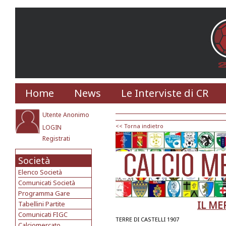
Home
News
Le Interviste di CR
Utente Anonimo
<< Torna indietro
LOGIN
Registrati
Società
Elenco Società
Comunicati Società
Programma Gare
IL ME
Tabellini Partite
Comunicati FIGC
TERRE DI CASTELLI 1907
Calciomercato