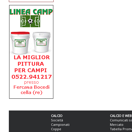
CALCIO
CALCIO E WEB
Società
Comunicati s
Campionati
Mercato
Coppe
Tabella Prom