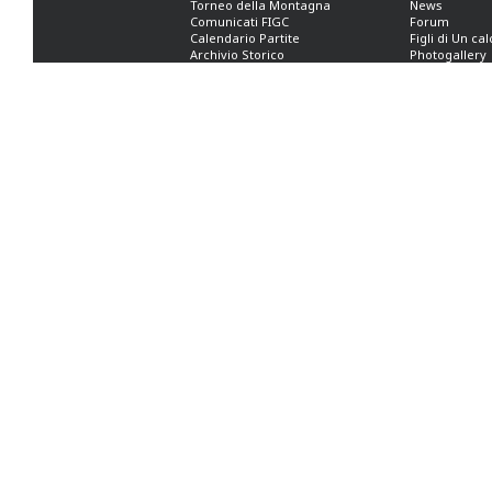
Torneo della Montagna
News
Comunicati FIGC
Forum
Calendario Partite
Figli di Un ca
Archivio Storico
Photogallery