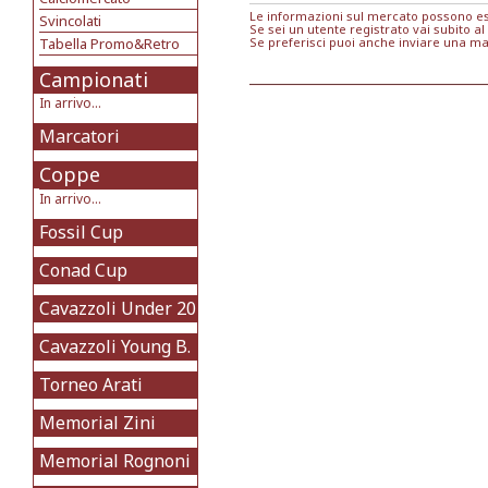
Le informazioni sul mercato possono ess
Svincolati
Se sei un utente registrato vai subito al
Tabella Promo&Retro
Se preferisci puoi anche inviare una ma
Campionati
In arrivo...
Marcatori
Coppe
In arrivo...
Fossil Cup
Conad Cup
Cavazzoli Under 20
Cavazzoli Young B.
Torneo Arati
Memorial Zini
Memorial Rognoni