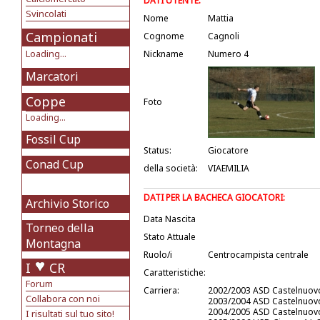
DATI UTENTE:
Svincolati
Nome
Mattia
Campionati
Cognome
Cagnoli
Loading...
Nickname
Numero 4
Marcatori
Coppe
Foto
Loading...
Fossil Cup
Status:
Giocatore
Conad Cup
della società:
VIAEMILIA
DATI PER LA BACHECA GIOCATORI:
Archivio Storico
Data Nascita
Torneo della
Stato Attuale
Montagna
Ruolo/i
Centrocampista centrale
I
CR
Caratteristiche:
Forum
Carriera:
2002/2003 ASD Castelnuov
Collabora con noi
2003/2004 ASD Castelnuovo
2004/2005 ASD Castelnuovo
I risultati sul tuo sito!