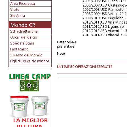
2005/2006 USD Ciano - 1^ 
Area Riservata
2006/2007 ASD Castelnuovo
Visite
2007/2008 USD Ramiseto - 
2008/2009 USD Vetto - 2^ C
Siti Amici
2009/2010 USD Leguigno - 
2010/2011 ASD Villa Minozz
Mondo CR
2011/2012 ASD Ligonchio -
2012/2013 ASD Viaemilia - 
Schedilettantina
2013/2014 ASD Viaemilia - 
Oscar del Calcio
Categoria/e
Speciale Stadi
preferita/e
Fantacalcio
Note
Il Resto del Mondo
Figli di un calcio minore
ULTIME 50 OPERAZIONI ESEGUITE