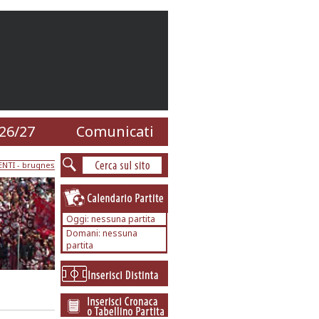
26/27
Comunicati
ENTI
- brugnes
Oggi: nessuna partita
Domani: nessuna
partita