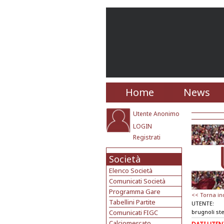
Home
News
Utente Anonimo
LOGIN
Registrati
Società
Elenco Società
Comunicati Società
Programma Gare
<< Torna in
Tabellini Partite
UTENTE:
Comunicati FIGC
brugnoli st
Calciomercato