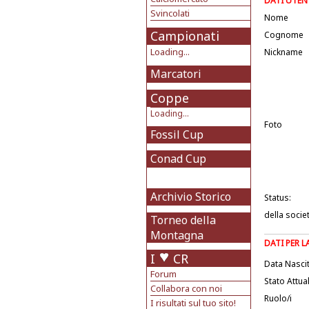
DATI UTEN
Svincolati
Nome
Campionati
Cognome
Loading...
Nickname
Marcatori
Coppe
Loading...
Foto
Fossil Cup
Conad Cup
Archivio Storico
Status:
della socie
Torneo della
Montagna
DATI PER 
I
CR
Data Nasci
Forum
Stato Attua
Collabora con noi
Ruolo/i
I risultati sul tuo sito!