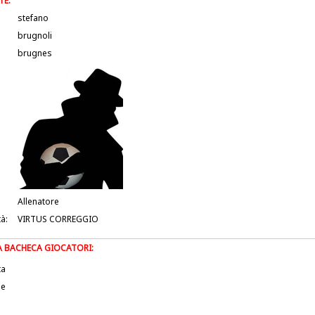
TE:
stefano
brugnoli
brugnes
Allenatore
tà:
VIRTUS CORREGGIO
LA BACHECA GIOCATORI:
ta
le