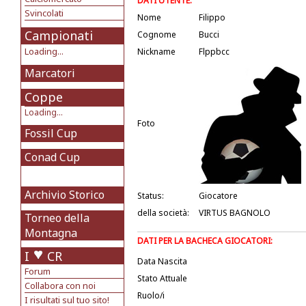
DATI UTENTE:
Svincolati
Nome
Filippo
Campionati
Cognome
Bucci
Loading...
Nickname
Flppbcc
Marcatori
Coppe
Loading...
Foto
Fossil Cup
Conad Cup
Archivio Storico
Status:
Giocatore
della società:
VIRTUS BAGNOLO
Torneo della
Montagna
DATI PER LA BACHECA GIOCATORI:
I
CR
Data Nascita
Forum
Stato Attuale
Collabora con noi
Ruolo/i
I risultati sul tuo sito!