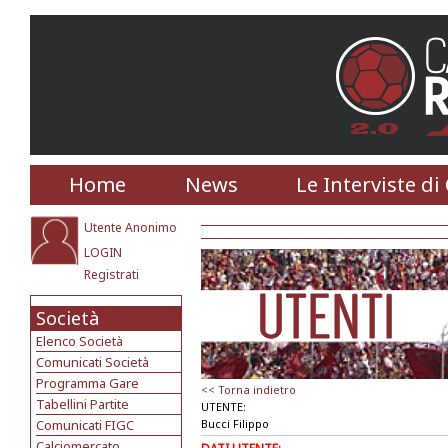
Home
News
Le Interviste di
Utente Anonimo
LOGIN
Registrati
Società
Elenco Società
Comunicati Società
Programma Gare
<< Torna indietro
Tabellini Partite
UTENTE:
Comunicati FIGC
Bucci Filippo
Calciomercato