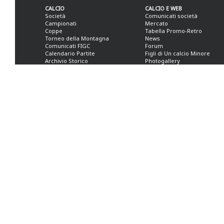
CALCIO
CALCIO E WEB
Società
Comunicati società
Campionati
Mercato
Coppe
Tabella Promo-Retro
Torneo della Montagna
News
Comunicati FIGC
Forum
Calendario Partite
Figli di Un calcio Minore
Archivio Storico
Photogallery