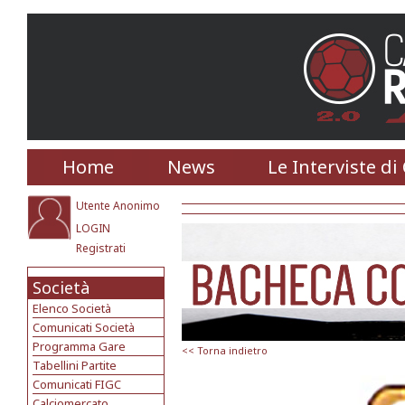
Home
News
Le Interviste di
Utente Anonimo
LOGIN
Registrati
Società
Elenco Società
Comunicati Società
Programma Gare
<< Torna indietro
Tabellini Partite
Comunicati FIGC
Calciomercato