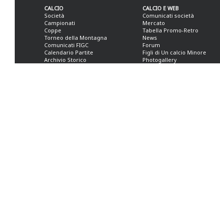
CALCIO
CALCIO E WEB
Società
Comunicati società
Campionati
Mercato
Coppe
Tabella Promo-Retro
Torneo della Montagna
News
Comunicati FIGC
Forum
Calendario Partite
Figli di Un calcio Minore
Archivio Storico
Photogallery