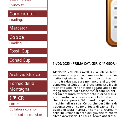
Svincolati
Campionati
Loading...
Marcatori
Coppe
Loading...
Fossil Cup
Conad Cup
14/09/2025 - PRIMA CAT. GIR. C 1° GIOR
14/09/2025 - MONTECAVOLO - La FalkGalileo fa
Archivio Storico
avversari e un pizzico di malasorte non sblocca
mette il giusto agonismo e prova ogni tanto a
ritmo tra due squadre non ancora al top dell
Torneo della
punizione di Guidetti al 2’ che lambisce il pal
falchetto Attolini non viene agganciato da Redo
Montagna
l’aggiramento dalle fasce ma di conclusioni i
per un presunto atterramento in area di Durmi
I
CR
irregolarità. La ripresa vede la Falk più aggr
che poi si supera al 54’ quando respinge un b
Forum
mischie nell’area del Celtic, che però tiene d
traversa con un colpo di testa di capitan Ferra
Collabora con noi
pizzica di testa in area un corner di Aramu ma
bella incursione in area del giovane falchetto 
I risultati sul tuo sito!
difesa avversaria. La Falk ci prova ancora: all’