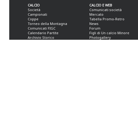
CALCIO
CALCIO E WEB
Società
Comunicati società
Campionati
Mercato
Coppe
Tabella Promo-Retro
Torneo della Montagna
News
Comunicati FIGC
Forum
Calendario Partite
Figli di Un calcio Minore
Archivio Storico
Photogallery