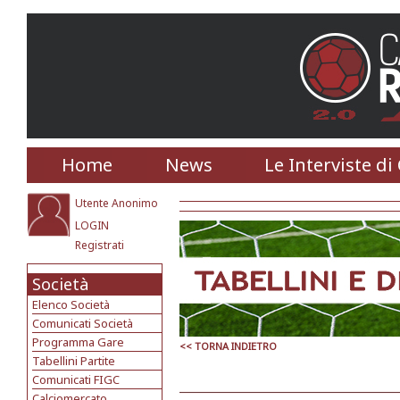
Home
News
Le Interviste di
Utente Anonimo
LOGIN
Registrati
Società
Elenco Società
Comunicati Società
Programma Gare
<< TORNA INDIETRO
Tabellini Partite
Comunicati FIGC
Calciomercato