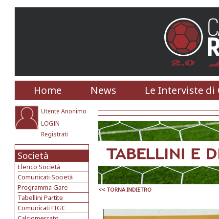
Home
News
Le Interviste di
Utente Anonimo
LOGIN
Registrati
Società
Elenco Società
Comunicati Società
Programma Gare
<< TORNA INDIETRO
Tabellini Partite
Comunicati FIGC
Calciomercato