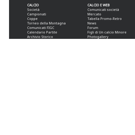
CALCIO
CALCIO E WEB
Società
Comunicati società
Campionati
Mercato
Coppe
Tabella Promo-Retro
Torneo della Montagna
News
Comunicati FIGC
Forum
Calendario Partite
Figli di Un calcio Minore
Archivio Storico
Photogallery