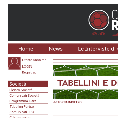
Home
News
Le Interviste di
Utente Anonimo
LOGIN
Registrati
Società
Elenco Società
Comunicati Società
Programma Gare
<< TORNA INDIETRO
Tabellini Partite
Comunicati FIGC
Calciomercato