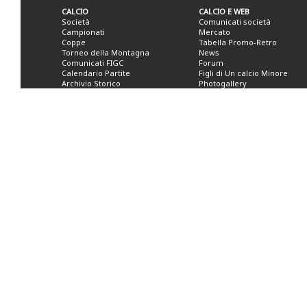
CALCIO
CALCIO E WEB
Società
Comunicati società
Campionati
Mercato
Coppe
Tabella Promo-Retro
Torneo della Montagna
News
Comunicati FIGC
Forum
Calendario Partite
Figli di Un calcio Minore
Archivio Storico
Photogallery