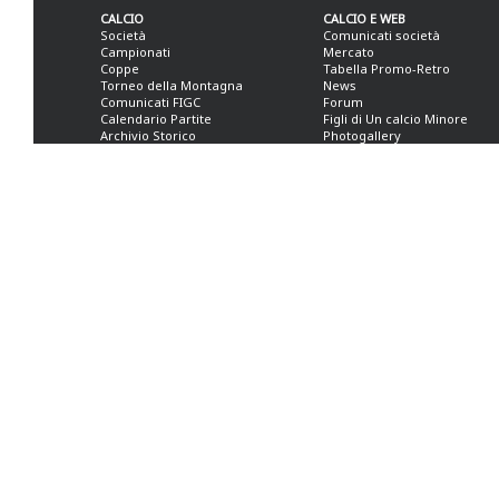
CALCIO
CALCIO E WEB
Società
Comunicati società
Campionati
Mercato
Coppe
Tabella Promo-Retro
Torneo della Montagna
News
Comunicati FIGC
Forum
Calendario Partite
Figli di Un calcio Minore
Archivio Storico
Photogallery