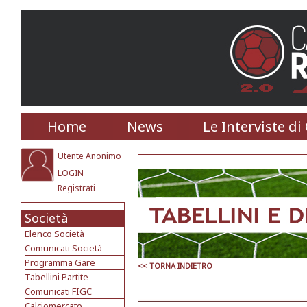
Home
News
Le Interviste di
Utente Anonimo
LOGIN
Registrati
Società
Elenco Società
Comunicati Società
Programma Gare
<< TORNA INDIETRO
Tabellini Partite
Comunicati FIGC
Calciomercato