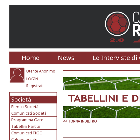
Home
News
Le Interviste di
Utente Anonimo
LOGIN
Registrati
Società
Elenco Società
Comunicati Società
Programma Gare
<< TORNA INDIETRO
Tabellini Partite
Comunicati FIGC
Calciomercato