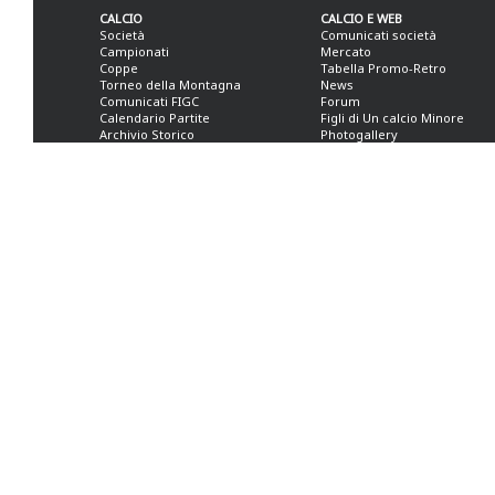
CALCIO
CALCIO E WEB
Società
Comunicati società
Campionati
Mercato
Coppe
Tabella Promo-Retro
Torneo della Montagna
News
Comunicati FIGC
Forum
Calendario Partite
Figli di Un calcio Minore
Archivio Storico
Photogallery