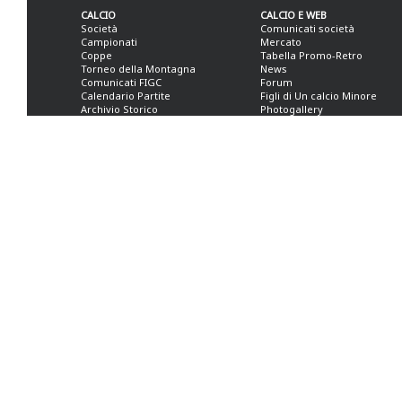
CALCIO
CALCIO E WEB
Società
Comunicati società
Campionati
Mercato
Coppe
Tabella Promo-Retro
Torneo della Montagna
News
Comunicati FIGC
Forum
Calendario Partite
Figli di Un calcio Minore
Archivio Storico
Photogallery