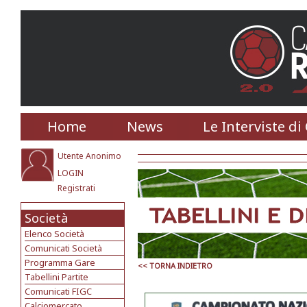
Home
News
Le Interviste di
Utente Anonimo
LOGIN
Registrati
Società
Elenco Società
Comunicati Società
Programma Gare
<< TORNA INDIETRO
Tabellini Partite
Comunicati FIGC
Calciomercato