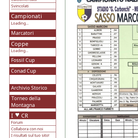
Svincolati
Campionati
Loading...
Marcatori
Coppe
Loading...
Fossil Cup
Conad Cup
Archivio Storico
Torneo della
Montagna
I
CR
Forum
Collabora con noi
I risultati sul tuo sito!