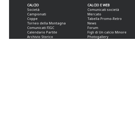
CALCIO
CALCIO E WEB
Società
Comunicati società
Campionati
Mercato
Coppe
Tabella Promo-Retro
Torneo della Montagna
News
Comunicati FIGC
Forum
Calendario Partite
Figli di Un calcio Minore
Archivio Storico
Photogallery