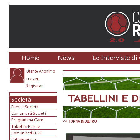
Home
News
Le Interviste di
Utente Anonimo
LOGIN
Registrati
Società
Elenco Società
Comunicati Società
Programma Gare
<< TORNA INDIETRO
Tabellini Partite
Comunicati FIGC
Calciomercato