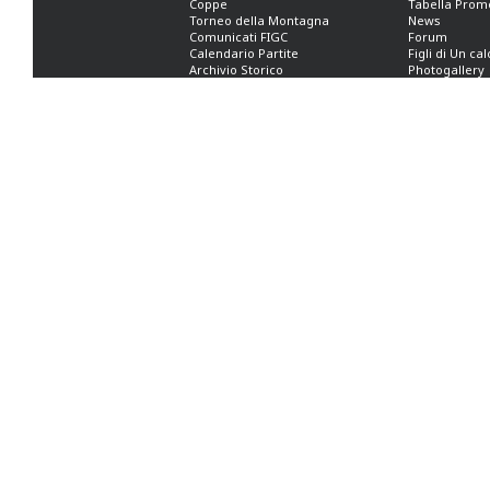
Coppe
Tabella Prom
Torneo della Montagna
News
Comunicati FIGC
Forum
Calendario Partite
Figli di Un ca
Archivio Storico
Photogallery