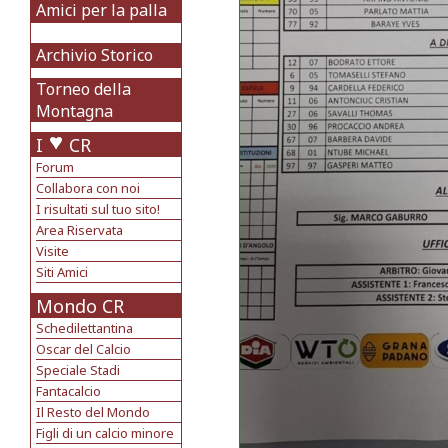
Amici per la palla
Archivio Storico
Torneo della
Montagna
I
CR
Forum
Collabora con noi
I risultati sul tuo sito!
Area Riservata
Visite
Siti Amici
Mondo CR
Schedilettantina
Oscar del Calcio
Speciale Stadi
Fantacalcio
Il Resto del Mondo
Figli di un calcio minore