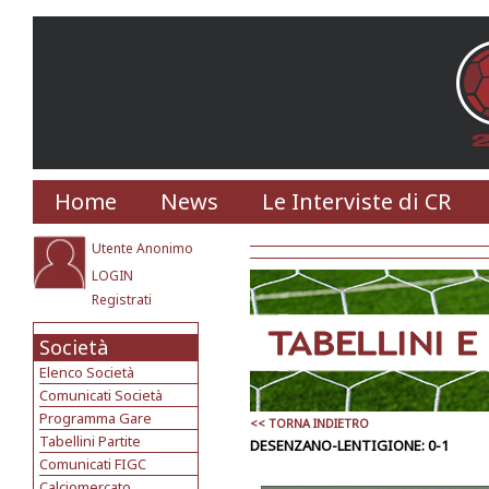
Home
News
Le Interviste di CR
Utente Anonimo
LOGIN
Registrati
Società
Elenco Società
Comunicati Società
Programma Gare
<< TORNA INDIETRO
Tabellini Partite
DESENZANO-LENTIGIONE: 0-1
Comunicati FIGC
Calciomercato