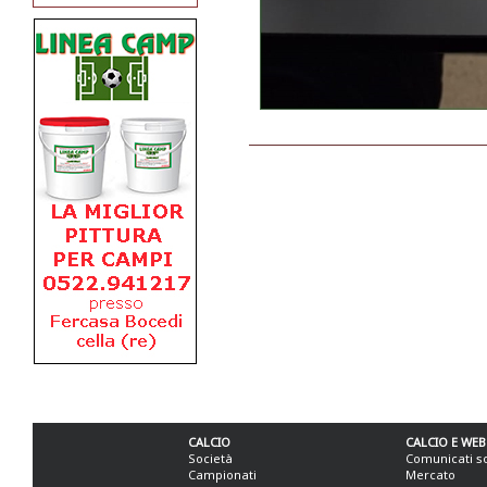
CALCIO
CALCIO E WEB
Società
Comunicati s
Campionati
Mercato