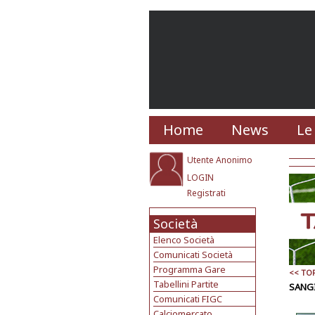
Home
News
Le
Utente Anonimo
LOGIN
Registrati
Società
Elenco Società
Comunicati Società
Programma Gare
<< TO
Tabellini Partite
SANGI
Comunicati FIGC
Calciomercato