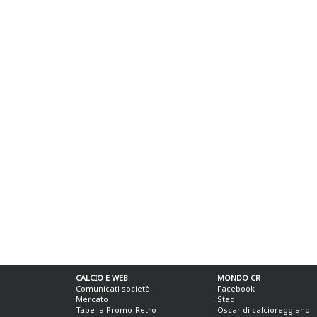
CALCIO E WEB
MONDO CR
Comunicati società
Facebook
Mercato
Stadi
Tabella Promo-Retro
Oscar di calcioreggiano