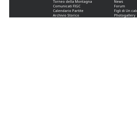
Torneo della Montagna
News
Comunicati FIGC
Forum
Calendario Partite
Figli di Un ca
Archivio Storico
Photogallery