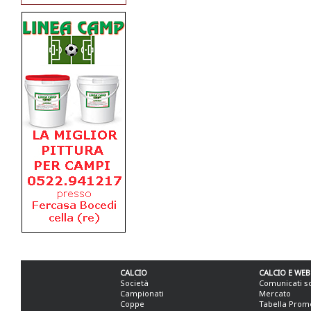
CALCIO
CALCIO E WEB
Società
Comunicati s
Campionati
Mercato
Coppe
Tabella Prom