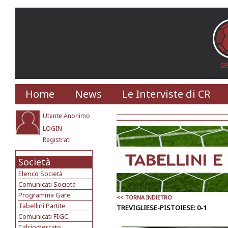
Home
News
Le Interviste di CR
Utente Anonimo
LOGIN
Registrati
Società
Elenco Società
Comunicati Società
Programma Gare
<< TORNA INDIETRO
Tabellini Partite
TREVIGLIESE-PISTOIESE: 0-1
Comunicati FIGC
Calciomercato