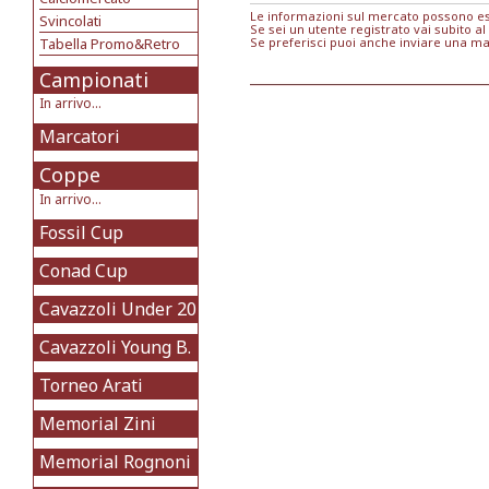
Le informazioni sul mercato possono ess
Svincolati
Se sei un utente registrato vai subito al
Tabella Promo&Retro
Se preferisci puoi anche inviare una ma
Campionati
In arrivo...
Marcatori
Coppe
In arrivo...
Fossil Cup
Conad Cup
Cavazzoli Under 20
Cavazzoli Young B.
Torneo Arati
Memorial Zini
Memorial Rognoni