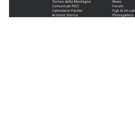
Torneo della Montagna
News
Comunicati FIGC
Forum
Calendario Partite
Figli di Un ca
Archivio Storico
Photogallery