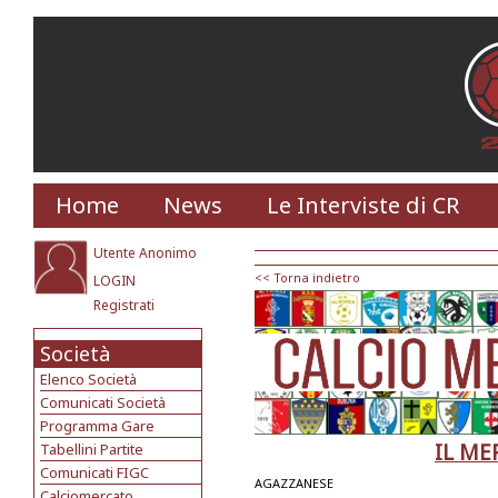
Home
News
Le Interviste di CR
Utente Anonimo
<< Torna indietro
LOGIN
Registrati
Società
Elenco Società
Comunicati Società
Programma Gare
IL ME
Tabellini Partite
Comunicati FIGC
AGAZZANESE
Calciomercato