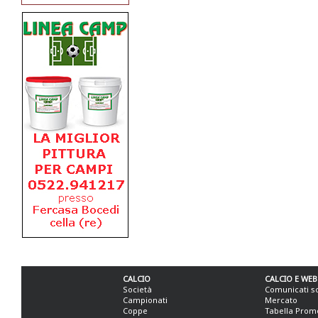
CALCIO
CALCIO E WEB
Società
Comunicati s
Campionati
Mercato
Coppe
Tabella Prom