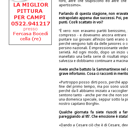
forti, altre che stupiscono ed altre c
apertissimo».
Parlando di questa stagione, non eravate 
estrapolato appena due successi. Poi, però
punti. Cos’è scattato in voi?
“È vero: non eravamo partiti benissimo
compreso - e dovevamo ancora entrare in 
puntare sui giovani: all’inizio tanti erano
perché vengono tutti da delle juniores o c
persino nazionali. È impressionante ved
serietà. Ad ogni modo, dopo un inizio
inanellato una bella serie di risultati im
salvezza e dobbiamo continuare a macinare
Avete anche battuto la Sammartinese nel de
grave infortunio. Cosa ci racconti in merit
«Purtroppo posso dirti poco, perché appu
fine del primo tempo, ma poi sono uscito
perché da lì abbiamo iniziato a raccoglier
sentono tanto - anche per me che non sono 
una domenica speciale, seppur sotto la pi
nostro capitano Borghi».
Qualche giornata fa siete riusciti a fa
pareggiando al 95’. Che emozione è stata
«Dando a Cesare ciò che è di Cesare, dev