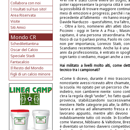
«Per me è stato come vivere un sogno, a
Collabora con noi
poter rappresentare la propria città è se
I risultati sul tuo sito!
la possibilità di trovare maggiore continuit
mesi di emozioni e progressi, perché i rag
Area Riservata
precedente al fallimento - mi hanno insegn
Visite
Davide Narduzzo - quest’ultimo, tra l’altro
- . Oltre a loro, nominerei altri atleti s
Siti Amici
Piccinini - oggi in Serie A a Pisa -, Mas
capitano, è una persona straordinaria. P
Mondo CR
fisico di cui ti parlavo prima, Paolo mi con
Schedilettantina
non per importanza, Lorenzo Staiti, con
Scandiano recentemente. Anche lui è una 
Oscar del Calcio
anni da professionista, è entrato in spogl
Speciale Stadi
ogni tanto ci vediamo, magari anche a ce
Fantacalcio
Hai militato a livelli molto alti, come d
Il Resto del Mondo
tecnico tra i campionati?
Figli di un calcio minore
«Come ti dicevo, durante il mio trascors
nonostante avessi ricevuto altre chiamate,
la scuola. Ho optato per un percorso che 
indietro, non cambierei niente: sono co
c’era la regola degli “under”, ho fatto qua
provincia, stabilizzandomi successivam
mestiere. Nelle categorie più alte, la dif
lavora e arriva ad allenamento fresca e 
lavorano appunto, mentre altri devono 
indubbiamente tutto ciò incide. In Eccelle
come Vianese, Nibbiano & Valtidone, Bres
è diventato un torneo davvero competitiv