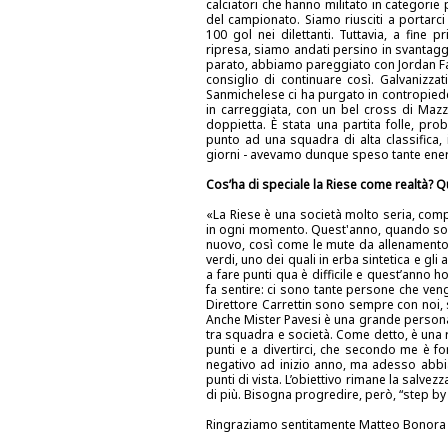
calciatori che hanno militato in categorie 
del campionato. Siamo riusciti a portarci
100 gol nei dilettanti. Tuttavia, a fine 
ripresa, siamo andati persino in svantaggi
parato, abbiamo pareggiato con Jordan Fal
consiglio di continuare così. Galvanizza
Sanmichelese ci ha purgato in contropiede.
in carreggiata, con un bel cross di Mazzo
doppietta. È stata una partita folle, pro
punto ad una squadra di alta classifica, i
giorni - avevamo dunque speso tante energ
Cos’ha di speciale la Riese come realtà? Qu
«La Riese è una società molto seria, com
in ogni momento. Quest'anno, quando sono a
nuovo, così come le mute da allenamento e 
verdi, uno dei quali in erba sintetica e gli
a fare punti qua è difficile e quest’anno h
fa sentire: ci sono tante persone che vengo
Direttore Carrettin sono sempre con noi,
Anche Mister Pavesi è una grande persona
tra squadra e società. Come detto, è una 
punti e a divertirci, che secondo me è
negativo ad inizio anno, ma adesso abbia
punti di vista. L’obiettivo rimane la salv
di più. Bisogna progredire, però, “step b
Ringraziamo sentitamente Matteo Bonora e l