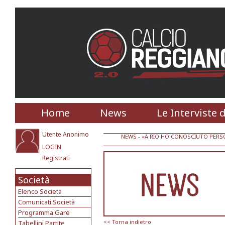
Home
News
Le Interviste 
Utente Anonimo
NEWS
- «A RIO HO CONOSCIUTO PERSON
LOGIN
Registrati
Società
Elenco Società
Comunicati Società
Programma Gare
<< Torna indietro
Tabellini Partite