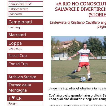
«A RIO HO CONOSCIUT
Comunicati FIGC
SALVARCI E DIVERTIRC
Calciomercato
(STORIE
Svincolati
Campionati
L'intervista di Cristiano Cavallaro al
pagin
Loading...
Marcatori
Coppe
Loading...
Fossil Cup
Conad Cup
Archivio Storico
Torneo della
dirigenti e squadra, gli obiettivi e tanto al
Montagna
Cos’hai provato quando hai esordito in Se
I
CR
Cosa puoi dirci di Rozzio e degli altri com
Forum