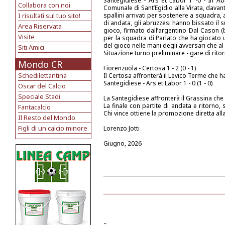
Santegidiese - Ars et Labor 1 -0 - In Abr
Collabora con noi
Comunale di Sant’Egidio alla Virata, davant
I risultati sul tuo sito!
spallini arrivati per sostenere a squadra, 
di andata, gli abruzzesi hanno bissato il 
Area Riservata
gioco, firmato dall’argentino Dal Cason (b
Visite
per la squadra di Parlato che ha giocato 
del gioco nelle mani degli avversari che al 
Siti Amici
Situazione turno preliminare - gare di rito
Mondo CR
Fiorenzuola - Certosa 1 - 2 (0 - 1)
Schedilettantina
Il Certosa affronterà il Levico Terme che ha 
Santegidiese - Ars et Labor 1 - 0 (1 - 0)
Oscar del Calcio
Speciale Stadi
La Santegidiese affronterà il Grassina che h
La finale con partite di andata e ritor
Fantacalcio
Chi vince ottiene la promozione diretta all
Il Resto del Mondo
Figli di un calcio minore
Lorenzo Jotti
Giugno, 2026
-