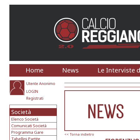
Home
News
Le Interviste 
Utente Anonimo
LOGIN
Registrati
Società
Elenco Società
Comunicati Società
Programma Gare
<< Torna indietro
Tabellini Partite