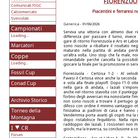
FIORENZUOL
Comunicati FIGC
Piacentini e ferraresi 
Calciomercato
Svincolati
Generica - 01/06/2026
Campionati
Serviva una vittoria con almeno due re
Loading...
differenza per passare il turno, invece 
gare di ritorno Fiorenzuola e Ars et Labo
Marcatori
sono riuscite a ribaltare il risultato neg
maturato nella partita di andata per
Coppe
un’altra volta. Uno stop che fa male, no
rimandabile perché cancella la possibili
Loading...
giocare la finale per la promozione in seri
Fossil Cup
Fiorenzuola - Certosa 1-2 - Al velo
Pavesi il Certosa vince anche la seconda 
Conad Cup
e vola alla finale playoff. Dopo l'1-0 ott
nella gara di andata, i laziali s'impo
anche nel ritorno stavolta con il punteggi
fortino degli avversari ma nonostante l’i
Archivio Storico
non sono riusciti a trovare il pertugio gi
difeso con ordine il minimo vantaggio ot
Torneo della
l’iniziativa ai padroni di casa e hanno g
Vendemmia porta avanti gli ospiti ma la
Montagna
dopo ristabilisce l’equilibrio. Nella r
raddoppio dei laziali. I rossoneri non m
I
CR
giochi, ma la traversa, su conclusione a c
Forum