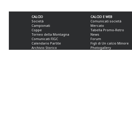
CALCIO
CALCIO E WEB
Società
Comunicati società
Campionati
Mercato
Coppe
Tabella Promo-Retro
Torneo della Montagna
News
Comunicati FIGC
Forum
Calendario Partite
Figli di Un calcio Minore
Archivio Storico
Photogallery