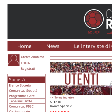
Home
News
Le Interviste di
Utente Anonimo
LOGIN
Registrati
Società
Elenco Società
Comunicati Società
Programma Gare
<< Torna indietro
Tabellini Partite
UTENTE:
Comunicati FIGC
Inviato Speciale
Calciomercato