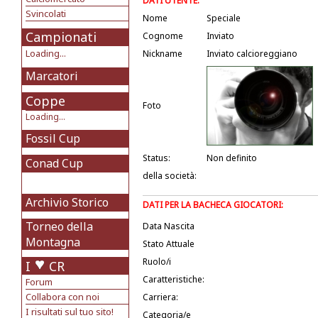
DATI UTENTE:
Svincolati
Nome
Speciale
Campionati
Cognome
Inviato
Loading...
Nickname
Inviato calcioreggiano
Marcatori
Coppe
Foto
Loading...
Fossil Cup
Status:
Non definito
Conad Cup
della società:
Archivio Storico
DATI PER LA BACHECA GIOCATORI:
Torneo della
Data Nascita
Montagna
Stato Attuale
Ruolo/i
I
CR
Caratteristiche:
Forum
Collabora con noi
Carriera:
I risultati sul tuo sito!
Categoria/e