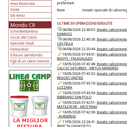
preferita/e
Area Riservata
Visite
Note
inviato speciale di calcior
Siti Amici
ULTIME 50 OPERAZIONI ESEGUITE
Mondo CR
06/08/2026 22:46:53:
Inviato calcioreg
Schedilettantina
DAMASO
Oscar del Calcio
06/08/2026 22:40:28:
Inviato calcioreg
Speciale Stadi
CASTELLA
Fantacalcio
06/08/2026 22:20:44:
Inviato calcioreg
18/05/2026 07:44:01:
Inviato calcioreg
Il Resto del Mondo
BHOYS - FALKGALILEO
Figli di un calcio minore
18/05/2026 07:43:48:
Inviato calcioreg
CALCIO SATURNO - VIRTUS MANDRIO
18/05/2026 07:43:32:
Inviato calcioreg
REGGIO UNITED
18/05/2026 07:43:18:
Inviato calcioreg
LUZZARA
18/05/2026 07:43:04:
Inviato calcioreg
BIBBIANO SAN POLO
18/05/2026 07:42:51:
Inviato calcioreg
MATILDICHE - ARCETANA
18/05/2026 07:42:38:
Inviato calcioreg
- RUBIERESE
17/05/2026 22:26:41:
Inviato calcioreg
INVICTA GAVASSETO