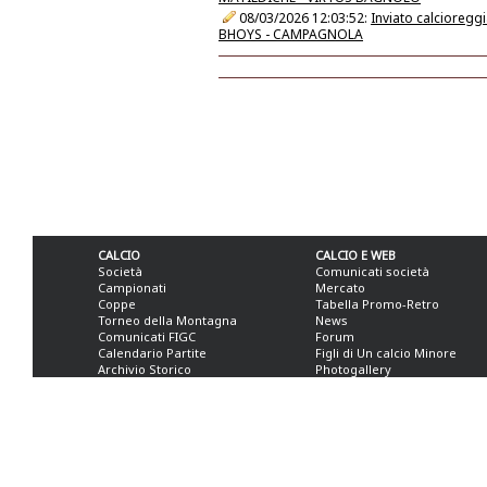
08/03/2026 12:03:52:
Inviato calcioreg
BHOYS - CAMPAGNOLA
CALCIO
CALCIO E WEB
Società
Comunicati società
Campionati
Mercato
Coppe
Tabella Promo-Retro
Torneo della Montagna
News
Comunicati FIGC
Forum
Calendario Partite
Figli di Un calcio Minore
Archivio Storico
Photogallery