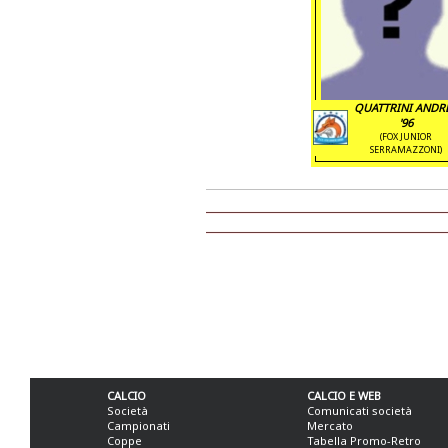
QUATTRINI ANDR
'96
(FOX JUNIOR
SERRAMAZZONI)
CALCIO
CALCIO E WEB
Società
Comunicati società
Campionati
Mercato
Coppe
Tabella Promo-Retro