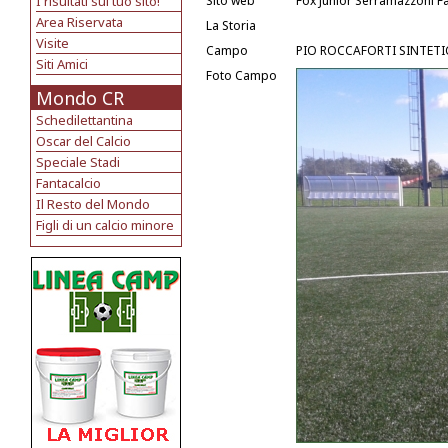
I risultati sul tuo sito!
Sito web
Fox Junior Serramazzoni 
Area Riservata
La Storia
Visite
Campo
PIO ROCCAFORTI SINTETIC
Siti Amici
Foto Campo
Mondo CR
Schedilettantina
Oscar del Calcio
Speciale Stadi
Fantacalcio
Il Resto del Mondo
Figli di un calcio minore