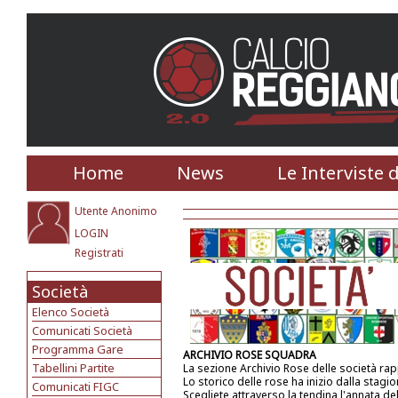
Home
News
Le Interviste 
Utente Anonimo
LOGIN
Registrati
Società
Elenco Società
Comunicati Società
Programma Gare
ARCHIVIO ROSE SQUADRA
Tabellini Partite
La sezione Archivio Rose delle società ra
Lo storico delle rose ha inizio dalla stagi
Comunicati FIGC
Scegliete attraverso la tendina l'annata de