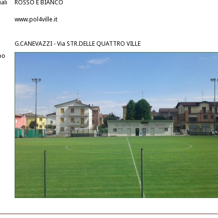
ali
ROSSO E BIANCO
www.pol4ville.it
G.CANEVAZZI - Via STR.DELLE QUATTRO VILLE
po