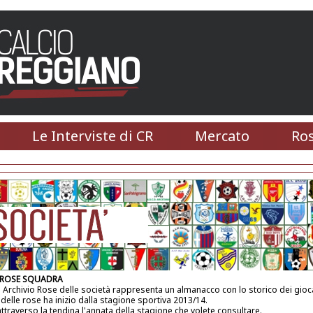
Le Interviste di CR
Mercato
Ros
 ROSE SQUADRA
 Archivio Rose delle società rappresenta un almanacco con lo storico dei gioca
 delle rose ha inizio dalla stagione sportiva 2013/14.
attraverso la tendina l'annata della stagione che volete consultare.