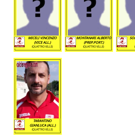
MICELI VINCENZO
MONTANARI ALBERTO
SOL
(VICE ALL.)
(PREP.PORT.)
(QUATTRO VILLE)
(QUATTRO VILLE)
TARANTINO
GIANLUCA (ALL.)
(QUATTRO VILLE)