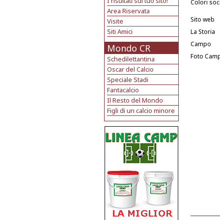
I risultati sul tuo sito!
Colori soci
Area Riservata
Sito web
Visite
Siti Amici
La Storia
Campo
Mondo CR
Foto Cam
Schedilettantina
Oscar del Calcio
Speciale Stadi
Fantacalcio
Il Resto del Mondo
Figli di un calcio minore