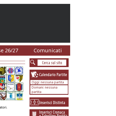
e 26/27
Comunicati
Oggi: nessuna partita
Domani: nessuna
partita
tori.