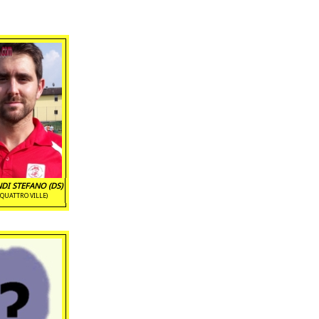
DI STEFANO (DS)
(QUATTRO VILLE)