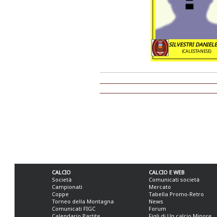
SILVESTRI DANIELE
(CALESTANESE)
CALCIO
CALCIO E WEB
Società
Comunicati società
Campionati
Mercato
Coppe
Tabella Promo-Retro
Torneo della Montagna
News
Comunicati FIGC
Forum
Calendario Partite
Figli di Un calcio Minore