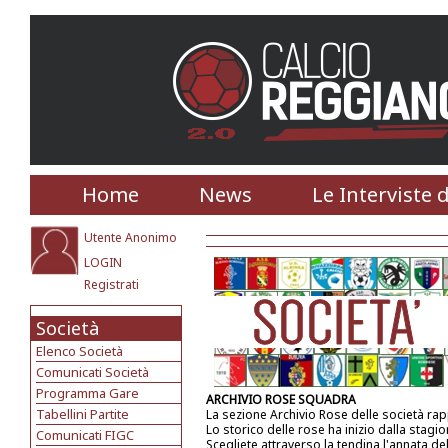
Home
News
Le Interviste 
Utente Anonimo
LOGIN
Registrati
Società
Elenco Società
Comunicati Società
Programma Gare
ARCHIVIO ROSE SQUADRA
Tabellini Partite
La sezione Archivio Rose delle società ra
Lo storico delle rose ha inizio dalla stagi
Comunicati FIGC
Scegliete attraverso la tendina l'annata de