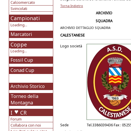
Calciomercato
Torna Indietro
Svincolati
ARCHIVIO
Campionati
SQUADRA
Loading...
ARCHIVIO DETTAGLIO SQUADRA:
Marcatori
CALESTANESE
Coppe
Logo società
Loading...
Fossil Cup
Conad Cup
Archivio Storico
Torneo della
Montagna
I
CR
Forum
Collabora con noi
Sede
Tel.3386039436 Fax : 052