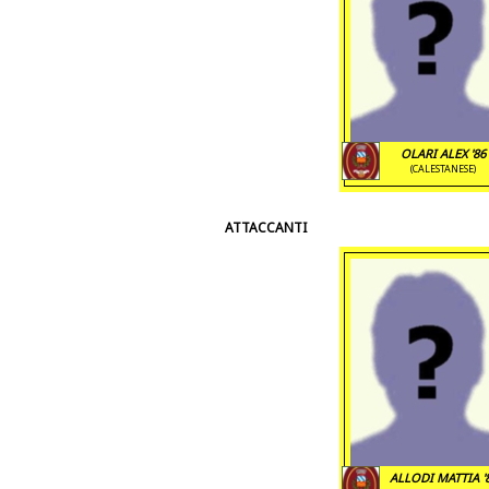
OLARI ALEX '86
(CALESTANESE)
ATTACCANTI
ALLODI MATTIA '