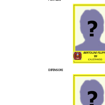
BERTOLINI FILIP
'89
(CALESTANESE)
DIFENSORI