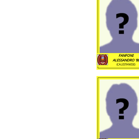
FANFONI
ALESSANDRO '8
(CALESTANESE)