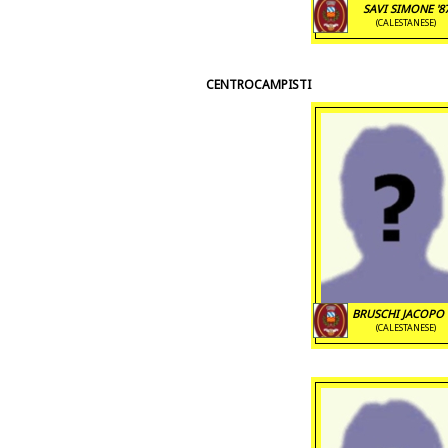
SAVI SIMONE '8
(CALESTANESE)
CENTROCAMPISTI
BRUSCHI JACOPO 
(CALESTANESE)