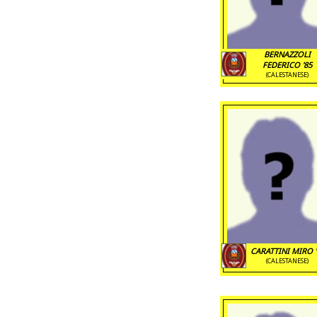
BERNAZZOLI
FEDERICO '85
(CALESTANESE)
CARATTINI MIRO '
(CALESTANESE)