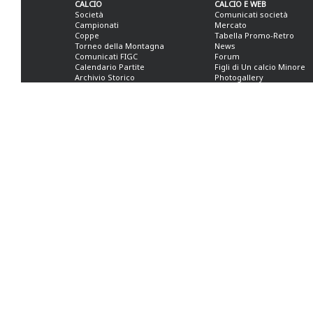
CALCIO
CALCIO E WEB
Società
Comunicati società
Campionati
Mercato
Coppe
Tabella Promo-Retro
Torneo della Montagna
News
Comunicati FIGC
Forum
Calendario Partite
Figli di Un calcio Minore
Archivio Storico
Photogallery