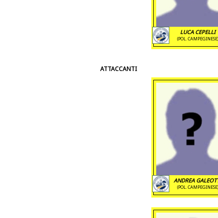
LUCA CEPELLI
(POL. CAMPEGINESE
ATTACCANTI
ANDREA GALEOT
(POL. CAMPEGINESE