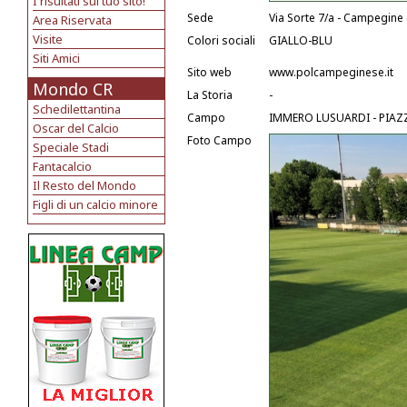
I risultati sul tuo sito!
Sede
Via Sorte 7/a - Campegine 
Area Riservata
Visite
Colori sociali
GIALLO-BLU
Siti Amici
Sito web
www.polcampeginese.it
Mondo CR
La Storia
-
Schedilettantina
Campo
IMMERO LUSUARDI - PIA
Oscar del Calcio
Foto Campo
Speciale Stadi
Fantacalcio
Il Resto del Mondo
Figli di un calcio minore