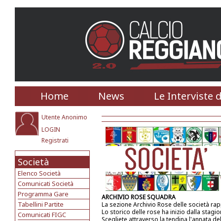
Home
News
Le Interviste 
Utente Anonimo
LOGIN
Registrati
Società
Elenco Società
Comunicati Società
Programma Gare
ARCHIVIO ROSE SQUADRA
Tabellini Partite
La sezione Archivio Rose delle società ra
Lo storico delle rose ha inizio dalla stagi
Comunicati FIGC
Scegliete attraverso la tendina l'annata de