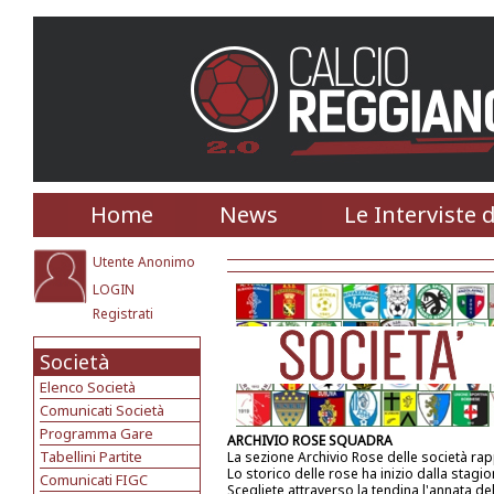
Home
News
Le Interviste 
Utente Anonimo
LOGIN
Registrati
Società
Elenco Società
Comunicati Società
Programma Gare
ARCHIVIO ROSE SQUADRA
Tabellini Partite
La sezione Archivio Rose delle società ra
Lo storico delle rose ha inizio dalla stagi
Comunicati FIGC
Scegliete attraverso la tendina l'annata de