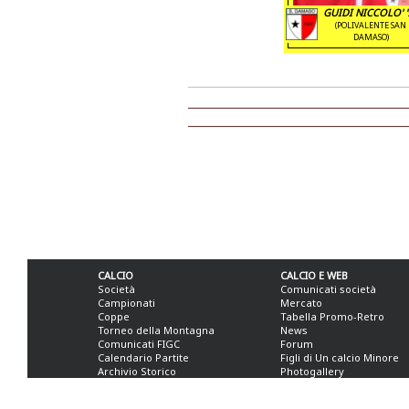
GUIDI NICCOLO' '
(POLIVALENTE SAN
DAMASO)
CALCIO
CALCIO E WEB
Società
Comunicati società
Campionati
Mercato
Coppe
Tabella Promo-Retro
Torneo della Montagna
News
Comunicati FIGC
Forum
Calendario Partite
Figli di Un calcio Minore
Archivio Storico
Photogallery