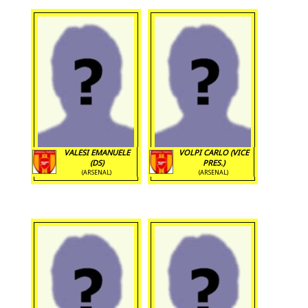
VALESI EMANUELE
VOLPI CARLO (VICE
(DS)
PRES.)
(ARSENAL)
(ARSENAL)