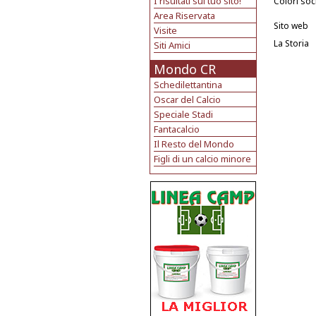
I risultati sul tuo sito!
Colori soci
Area Riservata
Sito web
Visite
La Storia
Siti Amici
Mondo CR
Schedilettantina
Oscar del Calcio
Speciale Stadi
Fantacalcio
Il Resto del Mondo
Figli di un calcio minore