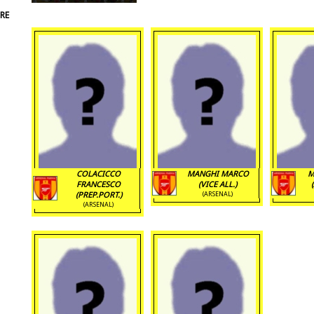
RE
COLACICCO
MANGHI MARCO
M
FRANCESCO
(VICE ALL.)
(PREP.PORT.)
(ARSENAL)
(ARSENAL)