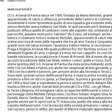
ali
Giallo-rosso
www.usarsenal.it
L’U.S. Arsenal di Parma nasce nel 1950, fondata da Mario Bertolini, grand
appassionato di calcio e, all’epoca, presidente della Camera di Commercio
Inizialmente il nome riprendeva quello di una squadra già esistente (nell
stesso Bertolini aveva militato): San Vitale. In quel periodo però divenne 
piuttosto diffusa quella di cambiare i nomi alle squadre che, orbitando at
parrocchie, avevano nomi poco “calcistici” (fu il caso, ad esempio, anche 
tuttora si chiamano Astra e Audace). Bertolini, appassionato di calcio int
scelse una rosa di nomi delle squadre che tra gli anni Trenta e Cinquanta
grandi cose nel calcio europeo: l’austriaca Admira Vienna, la cecoslovac
Praga e l’inglese Arsenal. Ma quale preferire fra i tre? Bertolini scrisse i 
altrettanti foglietti di carta, li ripiegò e li mise nel suo cappello. Fu così 
banale estrazione, la società prese il nome di Arsenal. Ma al nome dei g
accostò la tradizione della San Vitale, ovvero i colori: giallo e rosso. Da lì
storia sportiva dell’ U.S. Arsenal di Parma che inizia prima militando esc
nello CSI con Allievi e Pulcini, poi anche nei campionati di leva giovanile, a
1953 con Esordienti e Juniores, per arrivare anche alla Seconda e Terza C
Sono tanti i primati curiosi dell’Arsenal Parma: è stata la prima società gi
provincia a fare un ritiro in quota, a Champoluc; la prima a giocare in torne
nel 1958 a Novi Sad, e soprattutto la prima a vincere un titolo Italiano Allie
bacheca finirono anche svariati titoli provinciali CSI e FIGC, con gli Allievi ,
la Terza Categoria. Ad insegnare calcio ai ragazzini dell’Arsenal si sono 
personaggi come Michele Zampiccinini, Cecchino Schiavi, Angelo Silva, G
Donelli, Marco Tamburini. Tutti accomunati da un inesauribile entusiasm
grande amore per lo sport con la “S” maiuscola, quello che educa alla leal
rispetto dell’avversario. Con la crescita della società arrivarono i campi: 
San Lazzaro, preso in affitto, poi quello di Marore realizzato appositame