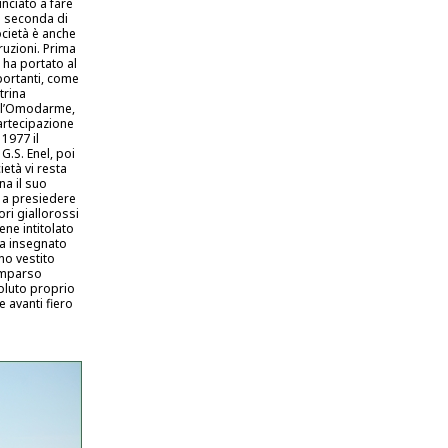
nciato a fare
 a seconda di
ocietà è anche
ruzioni. Prima
 ha portato al
mportanti, come
trina
all’Omodarme,
partecipazione
1977 il
G.S. Enel, poi
ietà vi resta
na il suo
 a presiedere
ori giallorossi
ene intitolato
ha insegnato
no vestito
comparso
voluto proprio
 avanti fiero