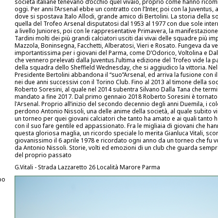
società italiane tenevano d’occhio quel vivaio, proprio come hanno ricomi
oggi. Per anni l’Arsenal ebbe un contratto con l’Inter, poi con la Juventus,
dove si spostava Italo Allodi, grande amico di Bertolini. La storia della s
quella del Trofeo Arsenal disputatosi dal 1953 al 1977 con due sole inter
a livello Juniores, poi con le rappresentative Primavera, la manifestazione
Tardini molti dei più grandi calciatori usciti dai vivai delle squadre più i
Mazzola, Boninsegna, Facchetti, Alberatosi, Vieri e Rosato. Fungeva da ve
importantissima per i giovani del Parma, come D’Odorico, Voltolina e D
che vennero prelevati dalla Juventus.l’ultima edizione del Trofeo vide la 
della squadra dello Sheffield Wednesday, che si aggiudico la vittoria. Nel 
Presidente Bertolini abbandona il “suo”Arsenal, ed arriva la fusione con il 
nei due anni successivi con il Torino Club. Fino al 2013 al timone della soc
Roberto Soresini, al quale nel 2014 subentra Silvano Dalla Tana che termi
mandato a fine 2017. Dal primo gennaio 2018 Roberto Soresini è tornato
l'Arsenal. Proprio all’inizio del secondo decennio degli anni Duemila, i col
perdono Antonio Nissoli, una delle anime della società, al quale subito vi
un torneo per quei giovani calciatori che tanto ha amato e ai quali tanto 
con il suo fare gentile ed appassionato. Fra le migliaia di giovani che han
questa gloriosa maglia, un ricordo speciale lo merita Gianluca Vitali, s
giovanissimo il 6 aprile 1978 e ricordato ogni anno da un torneo che fu 
da Antonio Nissoli. Storie, volti ed emozioni di un club che guarda sempre
del proprio passato
G.Vitali - Strada Lazzaretto 26 Località Marore Parma
po