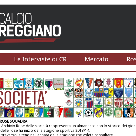
Le Interviste di CR
Mercato
Ros
 ROSE SQUADRA
 Archivio Rose delle società rappresenta un almanacco con lo storico dei gioca
 delle rose ha inizio dalla stagione sportiva 2013/14.
attraverso la tendina l'annata della stagione che volete consultare.