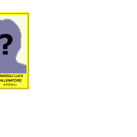
ARSIGLI LUCA
(ALLENATORE)
(ARSENAL)