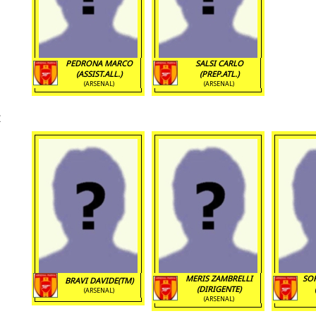
PEDRONA MARCO
SALSI CARLO
(ASSIST.ALL.)
(PREP.ATL.)
(ARSENAL)
(ARSENAL)
MERIS ZAMBRELLI
SOR
BRAVI DAVIDE(TM)
(DIRIGENTE)
(ARSENAL)
(ARSENAL)