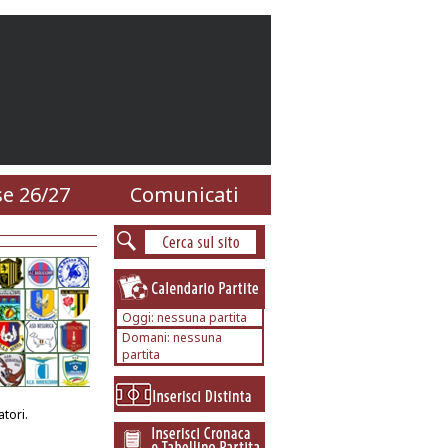
e 26/27
Comunicati
Oggi: nessuna partita
Domani: nessuna
partita
tori.