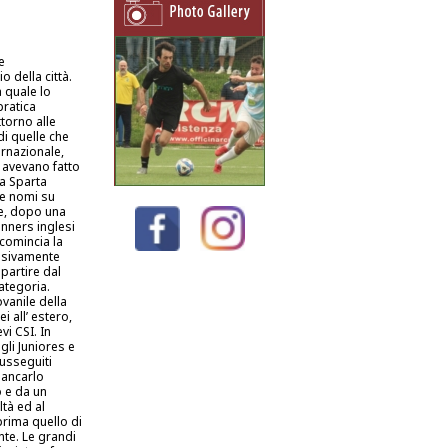
e
 della città.
a quale lo
pratica
torno alle
di quelle che
ernazionale,
 avevano fatto
ca Sparta
tre nomi su
che, dopo una
unners inglesi
 comincia la
lusivamente
 partire dal
ategoria.
ovanile della
i all’ estero,
vi CSI. In
 gli Juniores e
susseguiti
iancarlo
o e da un
tà ed al
prima quello di
nte. Le grandi