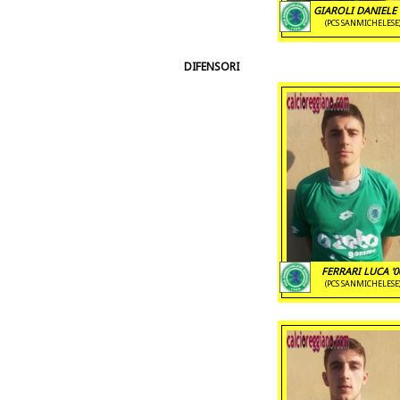
GIAROLI DANIELE 
(PCS SANMICHELESE
DIFENSORI
FERRARI LUCA '0
(PCS SANMICHELESE