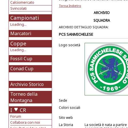
Calciomercato
Torna Indietro
Svincolati
ARCHIVIO
Campionati
SQUADRA
Loading...
ARCHIVIO DETTAGLIO SQUADRA:
Marcatori
PCS SANMICHELESE
Coppe
Logo società
Loading...
Fossil Cup
Conad Cup
Archivio Storico
Torneo della
Montagna
Sede
Colori sociali
I
CR
Forum
Sito web
Collabora con noi
La Storia
La società è nata a partir