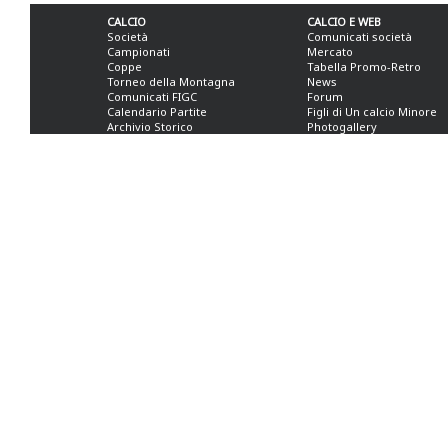
CALCIO
CALCIO E WEB
Società
Comunicati società
Campionati
Mercato
Coppe
Tabella Promo-Retro
Torneo della Montagna
News
Comunicati FIGC
Forum
Calendario Partite
Figli di Un calcio Minore
Archivio Storico
Photogallery