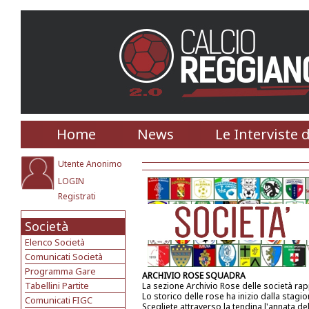
Home
News
Le Interviste 
Utente Anonimo
LOGIN
Registrati
Società
Elenco Società
Comunicati Società
Programma Gare
ARCHIVIO ROSE SQUADRA
Tabellini Partite
La sezione Archivio Rose delle società ra
Lo storico delle rose ha inizio dalla stagi
Comunicati FIGC
Scegliete attraverso la tendina l'annata de