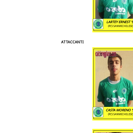
LARTEY ERNEST '
(PCS SANMICHELESE
ATTACCANTI
CASTA MORENO '
(PCS SANMICHELESE