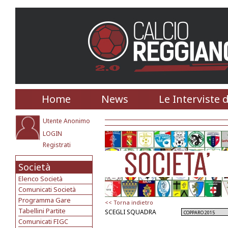
Home
News
Le Interviste 
Utente Anonimo
LOGIN
Registrati
Società
Elenco Società
Comunicati Società
Programma Gare
<< Torna indietro
Tabellini Partite
SCEGLI SQUADRA
Comunicati FIGC