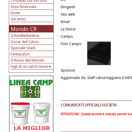
I risultati sul tuo sito!
Area Riservata
Dirigenti
Visite
Sito web
Siti Amici
Email
Mondo CR
La Storia
Schedilettantina
Campo
Oscar del Calcio
Foto Campo
Speciale Stadi
Fantacalcio
Il Resto del Mondo
Figli di un calcio minore
Sponsor
Aggiornato da
Staff calcioreggiano
il 04/
COMUNICATI UFFICIALI SOCIETA'
ATTENZIONE: Questa sezione è bloccata perchè la soc