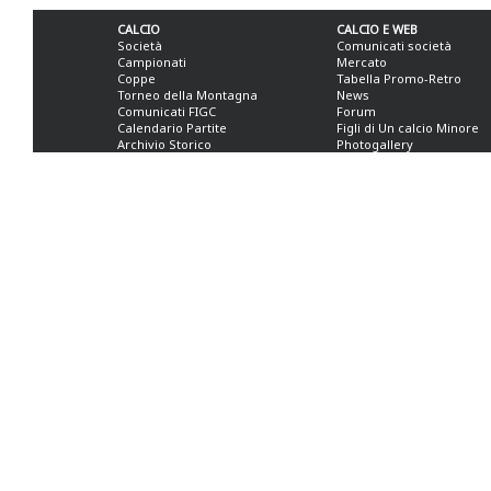
CALCIO
CALCIO E WEB
Società
Comunicati società
Campionati
Mercato
Coppe
Tabella Promo-Retro
Torneo della Montagna
News
Comunicati FIGC
Forum
Calendario Partite
Figli di Un calcio Minore
Archivio Storico
Photogallery