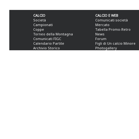
CALCIO
CALCIO E WEB
Società
Comunicati società
Campionati
Mercato
Coppe
Tabella Promo-Retro
Torneo della Montagna
News
Comunicati FIGC
Forum
Calendario Partite
Figli di Un calcio Minore
Archivio Storico
Photogallery