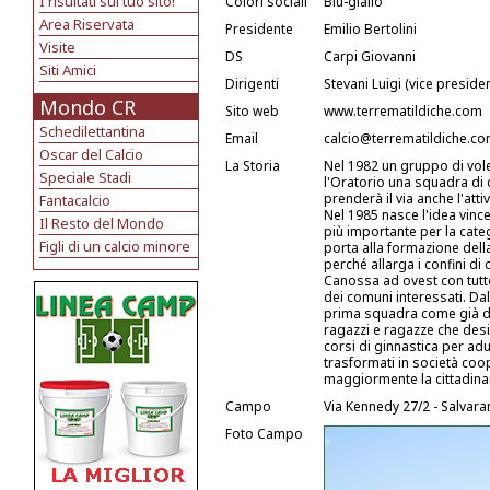
I risultati sul tuo sito!
Colori sociali
Blu-giallo
Area Riservata
Presidente
Emilio Bertolini
Visite
DS
Carpi Giovanni
Siti Amici
Dirigenti
Stevani Luigi (vice preside
Mondo CR
Sito web
www.terrematildiche.com
Schedilettantina
Email
calcio@terrematildiche.c
Oscar del Calcio
La Storia
Nel 1982 un gruppo di vol
Speciale Stadi
l'Oratorio una squadra di 
prenderà il via anche l'atti
Fantacalcio
Nel 1985 nasce l'idea vinc
Il Resto del Mondo
più importante per la categ
Figli di un calcio minore
porta alla formazione dell
perché allarga i confini 
Canossa ad ovest con tutte 
dei comuni interessati. Da
prima squadra come già da 
ragazzi e ragazze che desi
corsi di ginnastica per adu
trasformati in società coop
maggiormente la cittadinanz
Campo
Via Kennedy 27/2 - Salvaran
Foto Campo