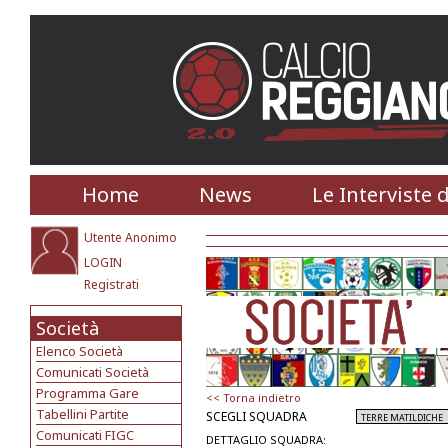
Home
News
Le Interviste 
Utente Anonimo
LOGIN
Registrati
Società
Elenco Società
Comunicati Società
Programma Gare
<< Torna indietro
Tabellini Partite
SCEGLI SQUADRA
Comunicati FIGC
DETTAGLIO SQUADRA: