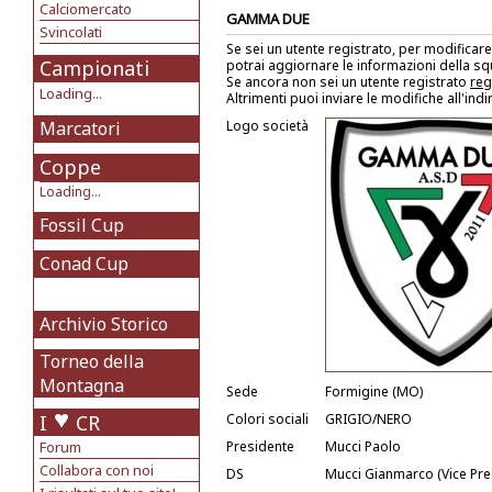
Calciomercato
GAMMA DUE
Svincolati
Se sei un utente registrato, per modificare
Campionati
potrai aggiornare le informazioni della s
Se ancora non sei un utente registrato
reg
Loading...
Altrimenti puoi inviare le modifiche all'ind
Marcatori
Logo società
Coppe
Loading...
Fossil Cup
Conad Cup
Archivio Storico
Torneo della
Montagna
Sede
Formigine (MO)
I
CR
Colori sociali
GRIGIO/NERO
Forum
Presidente
Mucci Paolo
Collabora con noi
DS
Mucci Gianmarco (Vice Pre