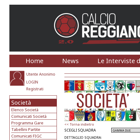
Home
News
Le Interviste 
Utente Anonimo
LOGIN
Registrati
Società
Elenco Società
Comunicati Società
Programma Gare
<< Torna indietro
Tabellini Partite
SCEGLI SQUADRA
Comunicati FIGC
DETTAGLIO SQUADRA: