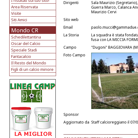
I risultati sul tuo sito!
Dirigenti
Sala Maurizio (Segretario),
Area Riservata
Guerra Marco, Calanca And
Maurizio Cervi
Visite
Siti Amici
Sito web
Email
paolo.mucci@gammadue
Mondo CR
La Storia
La squadra è stata fondata 
Schedilettantina
fusa con LA MICCIA FORMI
Oscar del Calcio
Campo
"Dugoni" BAGGIOVARA (M
Speciale Stadi
Foto Campo
Fantacalcio
Il Resto del Mondo
Figli di un calcio minore
Sponsor
Aggiornato da
Staff calcioreggiano
il 07/