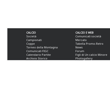
CALCIO
CALCIO E WEB
Società
Comunicati società
Campionati
Mercato
Coppe
Tabella Promo-Retro
Torneo della Montagna
News
Comunicati FIGC
Forum
Calendario Partite
Figli di Un calcio Minore
Archivio Storico
Photogallery