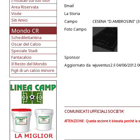
I risultati sul tuo sito!
Email
Area Riservata
Visite
La Storia
Siti Amici
Campo
CESENA "D.AMBROSINI" (3
Foto Campo
Mondo CR
Schedilettantina
Oscar del Calcio
Speciale Stadi
Fantacalcio
Sponsor
Il Resto del Mondo
Aggiornato da
wjuventus2
il 04/06/2012 0
Figli di un calcio minore
COMUNICATI UFFICIALI SOCIETA'
ATTENZIONE: Questa sezione è bloccata perchè la soc