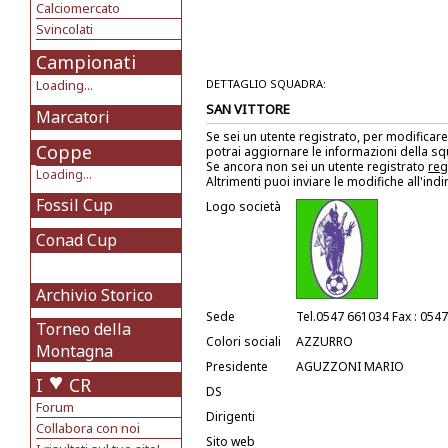
Calciomercato
Svincolati
Campionati
Loading...
DETTAGLIO SQUADRA:
SAN VITTORE
Marcatori
Se sei un utente registrato, per modificare
Coppe
potrai aggiornare le informazioni della s
Se ancora non sei un utente registrato
reg
Loading...
Altrimenti puoi inviare le modifiche all'ind
Fossil Cup
Logo società
Conad Cup
Archivio Storico
Sede
Tel.0547 661034 Fax : 054
Torneo della
Colori sociali
AZZURRO
Montagna
Presidente
AGUZZONI MARIO
I
CR
DS
Forum
Dirigenti
Collabora con noi
Sito web