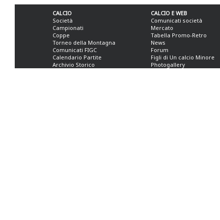
CALCIO
CALCIO E WEB
Società
Comunicati società
Campionati
Mercato
Coppe
Tabella Promo-Retro
Torneo della Montagna
News
Comunicati FIGC
Forum
Calendario Partite
Figli di Un calcio Minore
Archivio Storico
Photogallery