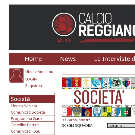
Home
News
Le Interviste 
Utente Anonimo
LOGIN
Registrati
Società
Elenco Società
Comunicati Società
Programma Gare
<< Torna indietro
Tabellini Partite
SCEGLI SQUADRA
Comunicati FIGC