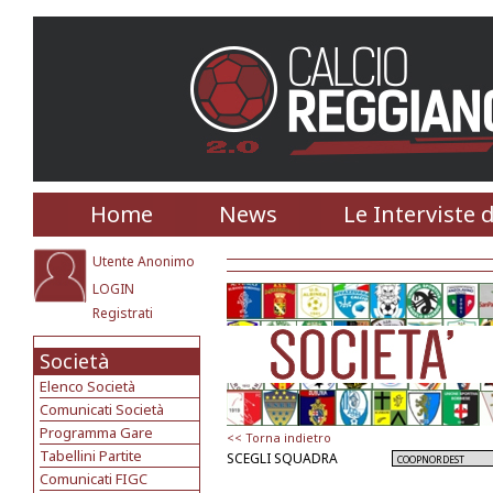
Home
News
Le Interviste 
Utente Anonimo
LOGIN
Registrati
Società
Elenco Società
Comunicati Società
Programma Gare
<< Torna indietro
Tabellini Partite
SCEGLI SQUADRA
Comunicati FIGC