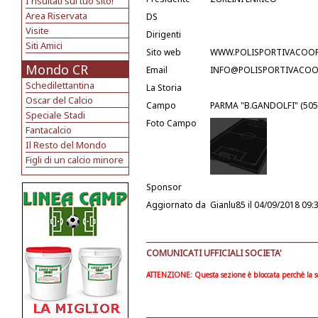
I risultati sul tuo sito!
Area Riservata
DS
Visite
Dirigenti
Siti Amici
Sito web
WWW.POLISPORTIVACOOP
Mondo CR
Email
INFO@POLISPORTIVACOOP
Schedilettantina
La Storia
Oscar del Calcio
Campo
PARMA "B.GANDOLFI" (505
Speciale Stadi
Foto Campo
Fantacalcio
Il Resto del Mondo
Figli di un calcio minore
Sponsor
Aggiornato da
Gianlu85
il 04/09/2018 09:
COMUNICATI UFFICIALI SOCIETA'
ATTENZIONE: Questa sezione è bloccata perchè la soc