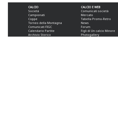
CALCIO
CALCIO E WEB
Società
Comunicati società
Campionati
Mercato
Coppe
Tabella Promo-Retro
Torneo della Montagna
News
Comunicati FIGC
Forum
Calendario Partite
Figli di Un calcio Minore
Archivio Storico
Photogallery