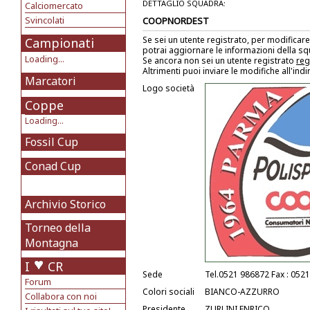
DETTAGLIO SQUADRA:
Calciomercato
Svincolati
COOPNORDEST
Se sei un utente registrato, per modificare
Campionati
potrai aggiornare le informazioni della s
Loading...
Se ancora non sei un utente registrato
reg
Altrimenti puoi inviare le modifiche all'ind
Marcatori
Logo società
Coppe
Loading...
Fossil Cup
Conad Cup
Archivio Storico
Torneo della
Montagna
I
CR
Sede
Tel.0521 986872 Fax : 052
Forum
Colori sociali
BIANCO-AZZURRO
Collabora con noi
Presidente
ZURLINI ENRICO