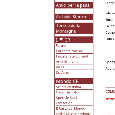
Dirige
Amici per la palla
Sito w
Archivio Storico
Email
Torneo della
La Sto
Montagna
Camp
I
CR
Foto 
Forum
Collabora con noi
I risultati sul tuo sito!
Area Riservata
Spons
Visite
Aggio
Siti Amici
Mondo CR
Schedilettantina
COMUN
Oscar del Calcio
Speciale Stadi
ATTENZI
Fantacalcio
Il Resto del Mondo
Figli di un calcio minore