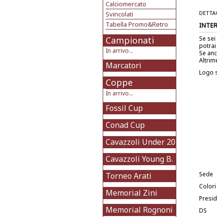
Calciomercato
DETTA
Svincolati
Tabella Promo&Retro
INTER
Campionati
Se sei
potrai
In arrivo...
Se anc
Altrim
Marcatori
Logo 
Coppe
In arrivo...
Fossil Cup
Conad Cup
Cavazzoli Under 20
Cavazzoli Young B.
Sede
Torneo Arati
Colori
Memorial Zini
Presi
Memorial Rognoni
DS