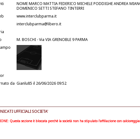
nti
NOME MARCO MATTIA FEDERICO MICHELE PODDIGHE ANDREA MIAN
DOMENICO SETTI STEFANO TINTERRI
eb
www.interclubparma.it
interclubparma@libero.it
ria
o
M. BOSCHI - Via VIA GRENOBLE 9 PARMA
Campo
or
rnato da
Gianlu85
il 26/06/2026 09:52
ICATI UFFICIALI SOCIETA'
ONE: Questa sezione è bloccata perchè la società non ha stipulato l'affiliazione con calcioreggi