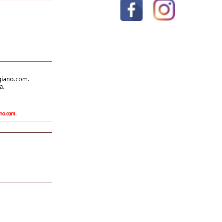
giano.com
.
a.
ano.com.