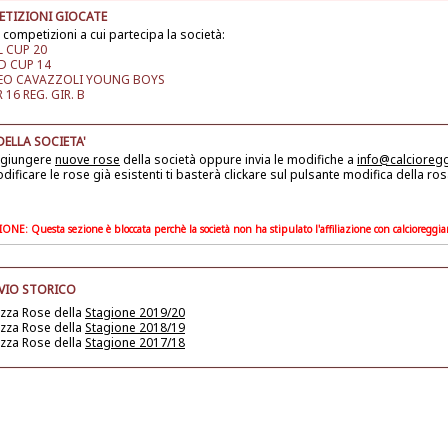
TIZIONI GIOCATE
 competizioni a cui partecipa la società:
L CUP 20
 CUP 14
EO CAVAZZOLI YOUNG BOYS
16 REG. GIR. B
DELLA SOCIETA'
ggiungere
nuove rose
della società
oppure invia le modifiche a
info@calcioreg
dificare le rose già esistenti ti basterà clickare sul pulsante modifica della ros
ONE: Questa sezione è bloccata perchè la società non ha stipulato l'affiliazione con calcioreggi
VIO STORICO
izza Rose della
Stagione 2019/20
izza Rose della
Stagione 2018/19
izza Rose della
Stagione 2017/18