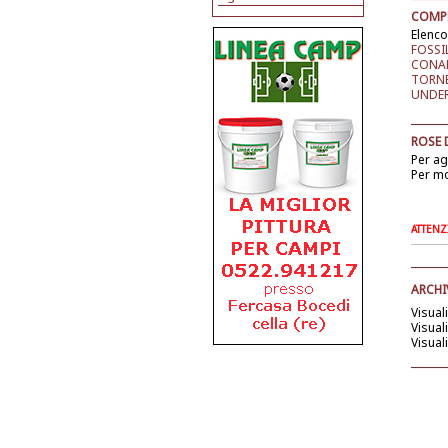
COMPE
Elenco
FOSSI
CONAD
TORN
UNDER 
ROSE 
Per a
Per mo
ATTENZI
ARCHI
Visual
Visual
Visual