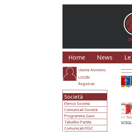
Home
News
Le
Utente Anonimo
LOGIN
Registrati
Società
Elenco Società
Comunicati Società
Programma Gare
<< Tor
Tabellini Partite
SCEGL
Comunicati FIGC