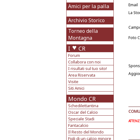
Email
Amici per la palla
La Sto
Archivio Storico
Camp
Torneo della
Montagna
Foto 
I
CR
Forum
Collabora con noi
Spons
I risultati sul tuo sito!
Aggio
Area Riservata
Visite
Siti Amici
Mondo CR
Schedilettantina
COMUN
Oscar del Calcio
Speciale Stadi
ATTENZI
Fantacalcio
Il Resto del Mondo
Figli di un calcio minore