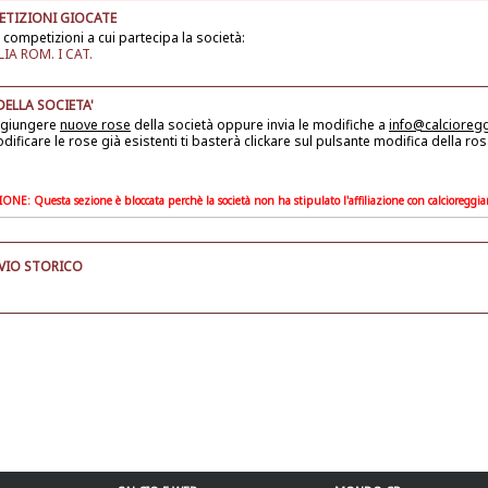
TIZIONI GIOCATE
 competizioni a cui partecipa la società:
LIA ROM. I CAT.
DELLA SOCIETA'
ggiungere
nuove rose
della società
oppure invia le modifiche a
info@calcioreg
dificare le rose già esistenti ti basterà clickare sul pulsante modifica della ros
ONE: Questa sezione è bloccata perchè la società non ha stipulato l'affiliazione con calcioreggi
VIO STORICO