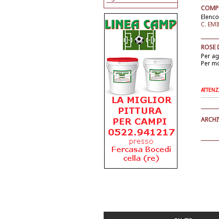
COMPE
Elenco
C. EMI
ROSE 
Per a
Per mo
ATTENZI
ARCHI