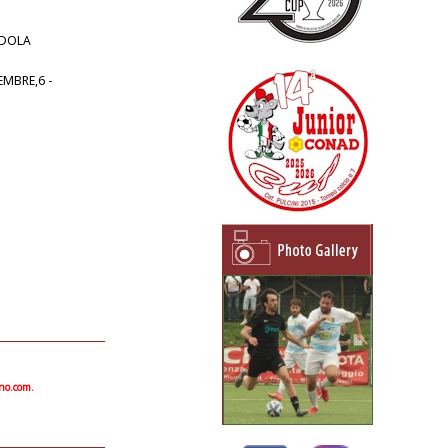
VADOLA
EMBRE,6 -
ano.com.