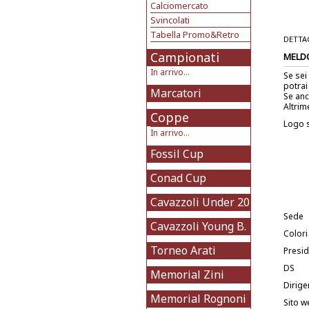
Calciomercato
Svincolati
Tabella Promo&Retro
DETTA
Campionati
MELD
In arrivo...
Se sei
potrai
Marcatori
Se anc
Altrim
Coppe
Logo 
In arrivo...
Fossil Cup
Conad Cup
Cavazzoli Under 20
Sede
Cavazzoli Young B.
Colori
Torneo Arati
Presi
DS
Memorial Zini
Dirige
Memorial Rognoni
Sito w