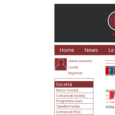
Home
News
Le
Utente Anonimo
LOGIN
Registrati
Società
Elenco Società
Comunicati Società
Programma Gare
<< Tor
Tabellini Partite
SCEGL
Comunicati FIGC