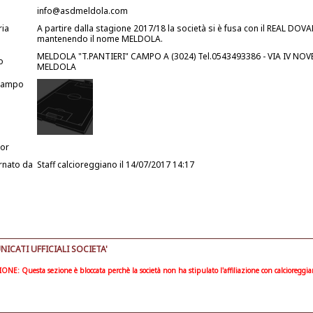
info@asdmeldola.com
ria
A partire dalla stagione 2017/18 la società si è fusa con il REAL DO
mantenendo il nome MELDOLA.
MELDOLA "T.PANTIERI" CAMPO A (3024) Tel.0543493386 - VIA IV NOV
o
MELDOLA
Campo
or
rnato da
Staff calcioreggiano
il 14/07/2017 14:17
ICATI UFFICIALI SOCIETA'
ONE: Questa sezione è bloccata perchè la società non ha stipulato l'affiliazione con calcioreggi