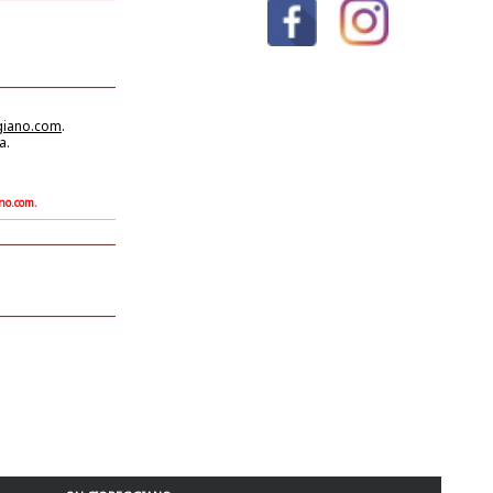
giano.com
.
a.
ano.com.