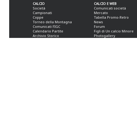
CALCIO
CALCIO E WEB
Società
Comunicati società
Campionati
Mercato
Coppe
Tabella Promo-Retro
Torneo della Montagna
News
Comunicati FIGC
Forum
Calendario Partite
Figli di Un calcio Minore
Archivio Storico
Photogallery