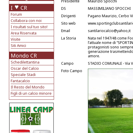
Presidente
Maurizio Spocchi
I
CR
DS
MASSIMILIANO SPOCCHI
Forum
Dirigenti
Pagano Maurizio, Cerbo 
Collabora con noi
Sito web
www.sportingclubsantilari
I risultati sul tuo sito!
Email
santilariocalcio@yahoo,it
Area Riservata
La Storia
Nata nel 1947/48 come Foot
Visite
l’attuale nome di “SPORTIN
Siti Amici
protagonisti sono sempre s
generazione trasmettendo 
Mondo CR
amore.
Schedilettantina
Campo
STADIO COMUNALE - Via 
Oscar del Calcio
Foto Campo
Speciale Stadi
Fantacalcio
Il Resto del Mondo
Figli di un calcio minore