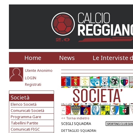
Home
News
Le Interviste 
Utente Anonimo
LOGIN
Registrati
Società
Elenco Società
Comunicati Società
Programma Gare
<< Torna indietro
Tabellini Partite
SCEGLI SQUADRA
Comunicati FIGC
DETTAGLIO SQUADRA: