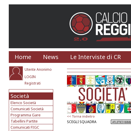
Home
News
Le Interviste di CR
Utente Anonimo
LOGIN
Registrati
Società
Elenco Società
Comunicati Società
Programma Gare
<< Torna indietro
Tabellini Partite
SCEGLI SQUADRA
Comunicati FIGC