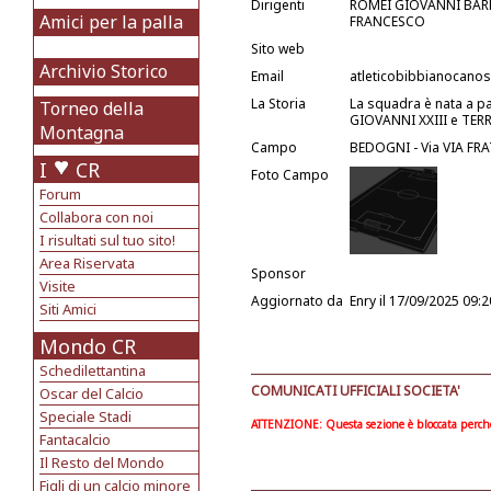
Dirigenti
ROMEI GIOVANNI BARB
Amici per la palla
FRANCESCO
Sito web
Archivio Storico
Email
atleticobibbianocan
La Storia
La squadra è nata a pa
Torneo della
GIOVANNI XXIII e TER
Montagna
Campo
BEDOGNI - Via VIA FRA
I
CR
Foto Campo
Forum
Collabora con noi
I risultati sul tuo sito!
Area Riservata
Sponsor
Visite
Aggiornato da
Enry
il 17/09/2025 09:2
Siti Amici
Mondo CR
Schedilettantina
COMUNICATI UFFICIALI SOCIETA'
Oscar del Calcio
Speciale Stadi
ATTENZIONE: Questa sezione è bloccata perchè l
Fantacalcio
Il Resto del Mondo
Figli di un calcio minore