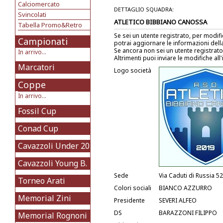
Calciomercato
DETTAGLIO SQUADRA:
Svincolati
ATLETICO BIBBIANO CANOSSA
Tabella Promo&Retro
Se sei un utente registrato, per modif
Campionati
potrai aggiornare le informazioni del
Se ancora non sei un utente registrat
In arrivo...
Altrimenti puoi inviare le modifiche all
Marcatori
Logo società
Coppe
In arrivo...
Fossil Cup
Conad Cup
Cavazzoli Under 20
Cavazzoli Young B.
Sede
Via Caduti di Russia 5
Torneo Arati
Colori sociali
BIANCO AZZURRO
Memorial Zini
Presidente
SEVERI ALFEO
DS
BARAZZONI FILIPPO
Memorial Rognoni