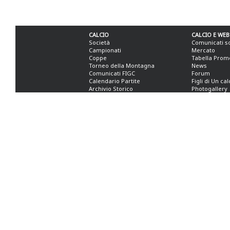
CALCIO
CALCIO E WEB
Società
Comunicati s
Campionati
Mercato
Coppe
Tabella Prom
Torneo della Montagna
News
Comunicati FIGC
Forum
Calendario Partite
Figli di Un ca
Archivio Storico
Photogallery