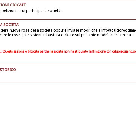
IONI GIOCATE
petizioni a cui partecipa la società:
A SOCIETA'
ngere
nuove rose
della società
oppure invia le modifiche a
info@calcioreggia
care le rose già esistenti ti basterà clickare sul pulsante modifica della rosa.
Questa sezione è bloccata perchè la società non ha stipulato l'affiliazione con calcioreggiano.c
 STORICO