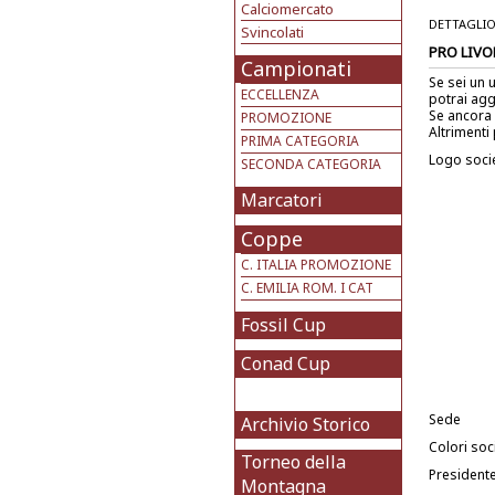
Calciomercato
DETTAGLIO
Svincolati
PRO LIV
Campionati
Se sei un 
ECCELLENZA
potrai agg
Se ancora 
PROMOZIONE
Altrimenti 
PRIMA CATEGORIA
Logo soci
SECONDA CATEGORIA
Marcatori
Coppe
C. ITALIA PROMOZIONE
C. EMILIA ROM. I CAT
Fossil Cup
Conad Cup
Sede
Archivio Storico
Colori soci
Torneo della
President
Montagna