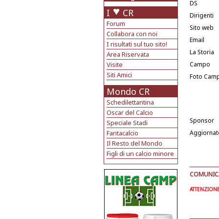
DS
I
CR
Dirigenti
Forum
Sito web
Collabora con noi
Email
I risultati sul tuo sito!
La Storia
Area Riservata
Visite
Campo
Siti Amici
Foto Cam
Mondo CR
Schedilettantina
Oscar del Calcio
Sponsor
Speciale Stadi
Fantacalcio
Aggiornat
Il Resto del Mondo
Figli di un calcio minore
COMUNICAT
ATTENZIONE: 