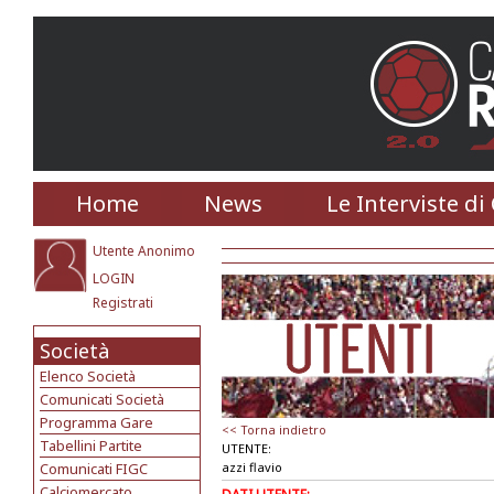
Home
News
Le Interviste di
Utente Anonimo
LOGIN
Registrati
Società
Elenco Società
Comunicati Società
Programma Gare
<< Torna indietro
Tabellini Partite
UTENTE:
Comunicati FIGC
azzi flavio
Calciomercato