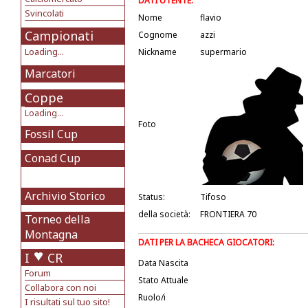
DATI UTENTE:
Svincolati
Nome
flavio
Campionati
Cognome
azzi
Loading...
Nickname
supermario
Marcatori
Coppe
Loading...
Foto
Fossil Cup
Conad Cup
Archivio Storico
Status:
Tifoso
della società:
FRONTIERA 70
Torneo della
Montagna
DATI PER LA BACHECA GIOCATORI:
I
CR
Data Nascita
Forum
Stato Attuale
Collabora con noi
Ruolo/i
I risultati sul tuo sito!