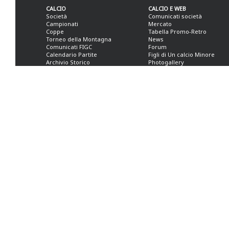
CALCIO
CALCIO E WEB
Società
Comunicati società
Campionati
Mercato
Coppe
Tabella Promo-Retro
Torneo della Montagna
News
Comunicati FIGC
Forum
Calendario Partite
Figli di Un calcio Minore
Archivio Storico
Photogallery