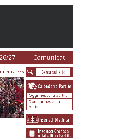
26/27
Comunicati
UTENTI
- Pago
Oggi: nessuna partita
Domani: nessuna
partita