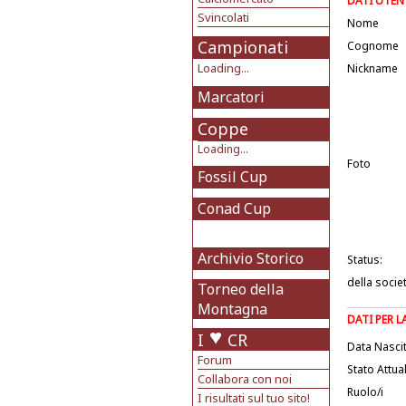
DATI UTEN
Svincolati
Nome
Campionati
Cognome
Loading...
Nickname
Marcatori
Coppe
Loading...
Foto
Fossil Cup
Conad Cup
Archivio Storico
Status:
della socie
Torneo della
Montagna
DATI PER 
I
CR
Data Nasci
Forum
Stato Attua
Collabora con noi
Ruolo/i
I risultati sul tuo sito!