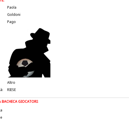
TE:
Paola
Goldoni
Pago
Altro
tà:
RIESE
LA BACHECA GIOCATORI:
ta
le