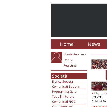
Home
News
Utente Anonimo
LOGIN
Registrati
Società
Elenco Società
Comunicati Società
Programma Gare
<< Torna in
Tabellini Partite
UTENTE:
Comunicati FIGC
Goldoni Pa
Calciomercato