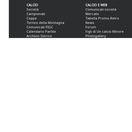
CALCIO
CALCIO E WEB
Società
Comunicati società
Campionati
Mercato
Coppe
Tabella Promo-Retro
Torneo della Montagna
News
Comunicati FIGC
Forum
Calendario Partite
Figli di Un calcio Minore
Archivio Storico
Photogallery