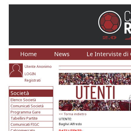
Home
News
Le Interviste di
Utente Anonimo
LOGIN
Registrati
Società
Elenco Società
Comunicati Società
Programma Gare
<< Torna indietro
Tabellini Partite
UTENTE:
Comunicati FIGC
Baglivi Alfredo
Calciomercato