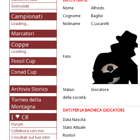
DATI UTENTE:
Svincolati
Nome
Alfredo
Campionati
Cognome
Baglivi
Loading...
Nickname
C.Lucarelli
Marcatori
Coppe
Loading...
Foto
Fossil Cup
Conad Cup
Archivio Storico
Status:
Giocatore
della società:
Torneo della
Montagna
DATI PER LA BACHECA GIOCATORI:
I
CR
Data Nascita
Forum
Stato Attuale
Collabora con noi
Ruolo/i
I risultati sul tuo sito!