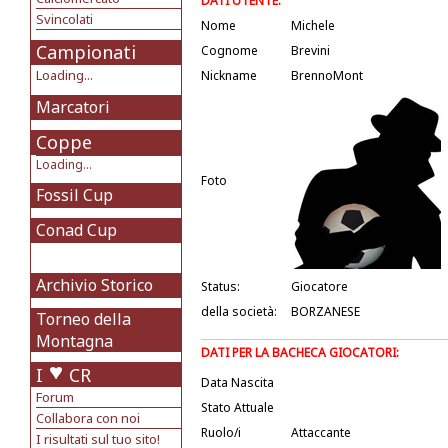
DATI UTENTE:
Svincolati
Nome
Michele
Campionati
Cognome
Brevini
Loading...
Nickname
BrennoMont
Marcatori
Coppe
Loading...
Foto
Fossil Cup
Conad Cup
Archivio Storico
Status:
Giocatore
della società:
BORZANESE
Torneo della
Montagna
DATI PER LA BACHECA GIOCATORI:
I
CR
Data Nascita
Forum
Stato Attuale
Collabora con noi
Ruolo/i
Attaccante
I risultati sul tuo sito!