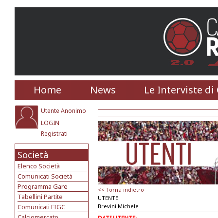
Home
News
Le Interviste di
Utente Anonimo
LOGIN
Registrati
Società
Elenco Società
Comunicati Società
Programma Gare
<< Torna indietro
Tabellini Partite
UTENTE:
Comunicati FIGC
Brevini Michele
Calciomercato