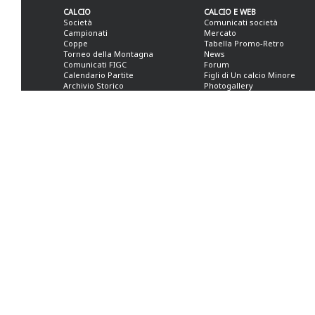
CALCIO
CALCIO E WEB
Società
Comunicati società
Campionati
Mercato
Coppe
Tabella Promo-Retro
Torneo della Montagna
News
Comunicati FIGC
Forum
Calendario Partite
Figli di Un calcio Minore
Archivio Storico
Photogallery